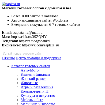
Магазин готовых блогов с доменом и без
Более 1600 сайтов в каталоге
Автонаполняемые сайты Wordpress
Ежедневно покупается 6-7 готовых сайтов
Email:
zaplata_ru@mail.ru
Max:
https://clck.ru/3SZQNY
Telegram:
https://t.me/fgsbankd
Вконтакте:
https://vk.com/zaplata_ru
Поиск
товаров
Отзывы
Центр помощи и поддержка
Каталог готовых сайтов
Авто-Мото
Бизнес и финансы
Женский раздел
Животные
Игры и развлечения
Компьютеры и IT
Культура и искусство
Мебель и быт
Медицина и здоровье