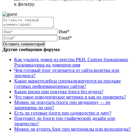
к фильтру.
Имя*
Email*
Другие сообщения форума
Как удалить домен из реестра РКН. Снятие блокировки
Роскомнадзора на доменное имя
Чем готовый блог отличается от сайта-визитки или
лендинга?
Какие маркетплейсы специализируются на продаже
готовых информационных сайтов?
Какие риски при покупке блога без аудита?
Что такое поведенческие метрики и как их проверить?
Можно ли покупать блоги про медицину — не
запрещены ли они?
Есть ли готовые блоги про садоводство и дачу?
Покупают ли блоги про графический дизайн или
творчество?
Можно ли купить блог про мотоциклы или велосипеды?