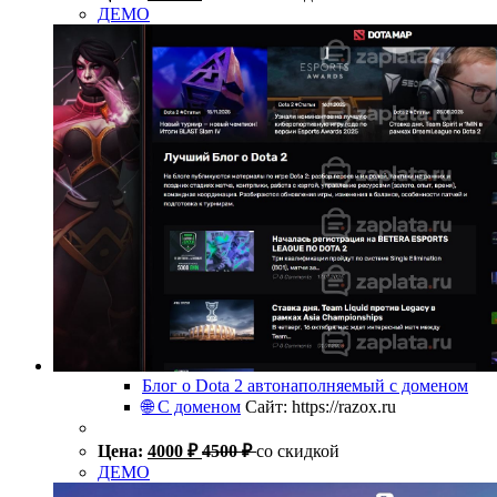
ДЕМО
Блог о Dota 2 автонаполняемый с доменом
🌐 С доменом
Сайт: https://razox.ru
Цена:
4000
₽
4500
₽
со скидкой
ДЕМО