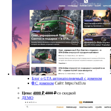
Блог о GTA автонаполняемый с доменом
🌐 С доменом
Сайт: https://xd3.ru
Цена:
4000
₽
4800
₽
со скидкой
ДЕМО