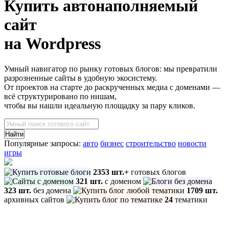
Купить автонаполняемый
сайт
на Wordpress
Умный навигатор по рынку готовых блогов: мы превратили
разрозненные сайты в удобную экосистему.
От проектов на старте до раскрученных медиа с доменами —
всё структурировано по нишам,
чтобы вы нашли идеальную площадку за пару кликов.
Поиск
товаров
Найти
Популярные запросы:
авто
бизнес
строительство
новости
игры
2353 шт.+
готовых блогов
321 шт.
с доменом
323 шт.
без домена
1709 шт.
архивных сайтов
24
тематики