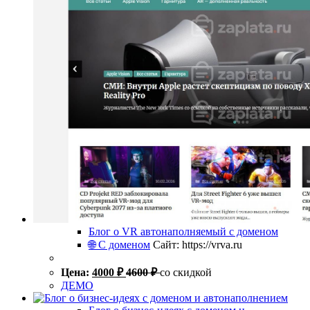
Блог о VR автонаполняемый с доменом
🌐 С доменом
Сайт: https://vrva.ru
Цена:
4000
₽
4600
₽
со скидкой
ДЕМО