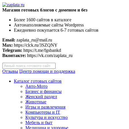
Магазин готовых блогов с доменом и без
Более 1600 сайтов в каталоге
Автонаполняемые сайты Wordpress
Ежедневно покупается 6-7 готовых сайтов
Email:
zaplata_ru@mail.ru
Max:
https://clck.ru/3SZQNY
Telegram:
https://t.me/fgsbankd
Вконтакте:
https://vk.com/zaplata_ru
Поиск
товаров
Отзывы
Центр помощи и поддержка
Каталог готовых сайтов
Авто-Мото
Бизнес и финансы
Женский раздел
Животные
Игры и развлечения
Компьютеры и IT
Культура и искусство
Мебель и быт
Медицина и здоровье