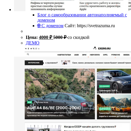
Блог о самообразовании автонаполняемый с
доменом
🌐 С доменом
Сайт: https://svetrazuma.ru
Цена:
4000
₽
5000
₽
со скидкой
ДЕМО