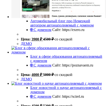
Автомобильный блог про Немецкий
автопром автонаполняемый с доменом
🌐 С доменом
Сайт: https://exero.ru
Цена:
3900
₽
4500
₽
со скидкой
ДЕМО
Блог в сфере образования автонаполняемый
с доменом
🌐 С доменом
Сайт: https://poznavaem.ru
Цена:
4000
₽
5000
₽
со скидкой
ДЕМО
Блог новостной о науке автонаполняемый с
доменом
🌐 С доменом
Сайт: https://scirel.ru
Цена:
4500
₽
5200
₽
со скидкой