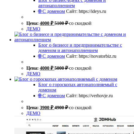
Блог о бизнес-идеях с доменом и
автонаполнением
🌐 С доменом
Сайт: https://ideys.ru
Цена:
4000
₽
5100
₽
со скидкой
ДЕМО
Блог о бизнесе и предпринимательстве с
доменом и автонаполнением
🌐 С доменом
Сайт: https://novatorbiz.ru
Цена:
4000
₽
5000
₽
со скидкой
ДЕМО
Блог о гороскопах автонаполняемый с
доменом
🌐 С доменом
Сайт: https://verhovje.ru
Цена:
3900
₽
4900
₽
со скидкой
ДЕМО