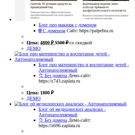
Блог про макияж с доменом
🌐 С доменом
Сайт: https://palpebra.ru
Цена:
4800
₽
5500
₽
со скидкой
ДЕМО
Блог про материнство и воспитание детей -
Автонаполняемый
📁 Без домена
Демо-сайт:
https://z743.zaplata.ru
Цена:
1800
₽
ДЕМО
Блог об медицинских анализах -
Автонаполняемый
📁 Без домена
Демо-сайт:
https://z696.zaplata.ru