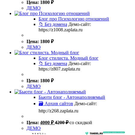
Цена:
1800
₽
ДЕМО
Блог про Психологию отношений
📁 Без домена
Демо-сайт:
https://z1008.zaplata.ru
Цена:
1800
₽
ДЕМО
Блог стилиста. Модный блог
📁 Без домена
Демо-сайт:
https://z807.zaplata.ru
Цена:
1800
₽
ДЕМО
Бьюти блог - Автонаполняемый
🗃 Архив сайтов
Демо-сайт:
http://z268.zaplata.ru
Цена:
4000
₽
4200
₽
со скидкой
ДЕМО