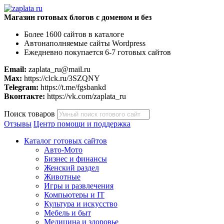
Магазин готовых блогов с доменом и без
Более 1600 сайтов в каталоге
Автонаполняемые сайты Wordpress
Ежедневно покупается 6-7 готовых сайтов
Email:
zaplata_ru@mail.ru
Max:
https://clck.ru/3SZQNY
Telegram:
https://t.me/fgsbankd
Вконтакте:
https://vk.com/zaplata_ru
Поиск товаров
Отзывы
Центр помощи и поддержка
Каталог готовых сайтов
Авто-Мото
Бизнес и финансы
Женский раздел
Животные
Игры и развлечения
Компьютеры и IT
Культура и искусство
Мебель и быт
Медицина и здоровье