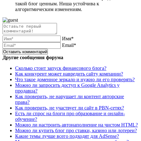
такой блог ценным. Ниша устойчива к
алгоритмическим изменениям.
Имя*
Email*
Другие сообщения форума
Сколько стоит запуск финансового блога?
Как конкурент может навредить сайту компании?
Что такое доменное зеркало и нужно ли его проверять?
Можно ли запросить доступ к Google Analytics у
продавца?
Как проверить, не нарушает ли контент авторские
права?
Как проверить, не участвует ли сайт в PBN-сетях?
Есть ли спрос на блоги про образование и онлайн-
обучение?
Можно ли настроить автонаполнение на чистом HTML?
Можно ли купить блог про ставки, казино или лотереи?
Какие темы лучше всего подходят для AdSense?