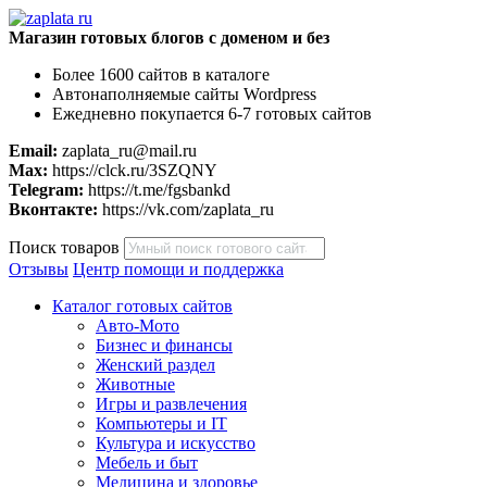
Магазин готовых блогов с доменом и без
Более 1600 сайтов в каталоге
Автонаполняемые сайты Wordpress
Ежедневно покупается 6-7 готовых сайтов
Email:
zaplata_ru@mail.ru
Max:
https://clck.ru/3SZQNY
Telegram:
https://t.me/fgsbankd
Вконтакте:
https://vk.com/zaplata_ru
Поиск товаров
Отзывы
Центр помощи и поддержка
Каталог готовых сайтов
Авто-Мото
Бизнес и финансы
Женский раздел
Животные
Игры и развлечения
Компьютеры и IT
Культура и искусство
Мебель и быт
Медицина и здоровье