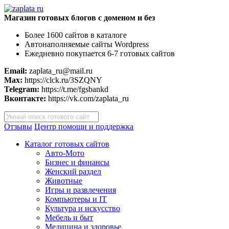
Магазин готовых блогов с доменом и без
Более 1600 сайтов в каталоге
Автонаполняемые сайты Wordpress
Ежедневно покупается 6-7 готовых сайтов
Email:
zaplata_ru@mail.ru
Max:
https://clck.ru/3SZQNY
Telegram:
https://t.me/fgsbankd
Вконтакте:
https://vk.com/zaplata_ru
Поиск
товаров
Отзывы
Центр помощи и поддержка
Каталог готовых сайтов
Авто-Мото
Бизнес и финансы
Женский раздел
Животные
Игры и развлечения
Компьютеры и IT
Культура и искусство
Мебель и быт
Медицина и здоровье