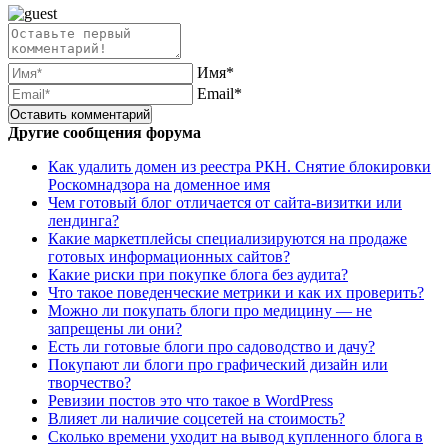
Имя*
Email*
Другие сообщения форума
Как удалить домен из реестра РКН. Снятие блокировки
Роскомнадзора на доменное имя
Чем готовый блог отличается от сайта-визитки или
лендинга?
Какие маркетплейсы специализируются на продаже
готовых информационных сайтов?
Какие риски при покупке блога без аудита?
Что такое поведенческие метрики и как их проверить?
Можно ли покупать блоги про медицину — не
запрещены ли они?
Есть ли готовые блоги про садоводство и дачу?
Покупают ли блоги про графический дизайн или
творчество?
Ревизии постов это что такое в WordPress
Влияет ли наличие соцсетей на стоимость?
Сколько времени уходит на вывод купленного блога в