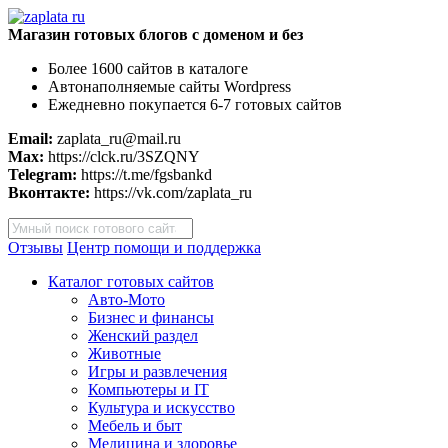
Магазин готовых блогов с доменом и без
Более 1600 сайтов в каталоге
Автонаполняемые сайты Wordpress
Ежедневно покупается 6-7 готовых сайтов
Email:
zaplata_ru@mail.ru
Max:
https://clck.ru/3SZQNY
Telegram:
https://t.me/fgsbankd
Вконтакте:
https://vk.com/zaplata_ru
Поиск
товаров
Отзывы
Центр помощи и поддержка
Каталог готовых сайтов
Авто-Мото
Бизнес и финансы
Женский раздел
Животные
Игры и развлечения
Компьютеры и IT
Культура и искусство
Мебель и быт
Медицина и здоровье