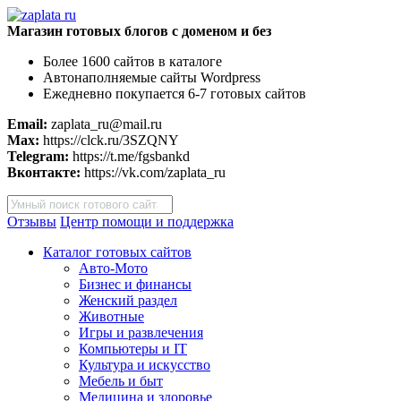
Магазин готовых блогов с доменом и без
Более 1600 сайтов в каталоге
Автонаполняемые сайты Wordpress
Ежедневно покупается 6-7 готовых сайтов
Email:
zaplata_ru@mail.ru
Max:
https://clck.ru/3SZQNY
Telegram:
https://t.me/fgsbankd
Вконтакте:
https://vk.com/zaplata_ru
Поиск
товаров
Отзывы
Центр помощи и поддержка
Каталог готовых сайтов
Авто-Мото
Бизнес и финансы
Женский раздел
Животные
Игры и развлечения
Компьютеры и IT
Культура и искусство
Мебель и быт
Медицина и здоровье