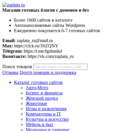
Магазин готовых блогов с доменом и без
Более 1600 сайтов в каталоге
Автонаполняемые сайты Wordpress
Ежедневно покупается 6-7 готовых сайтов
Email:
zaplata_ru@mail.ru
Max:
https://clck.ru/3SZQNY
Telegram:
https://t.me/fgsbankd
Вконтакте:
https://vk.com/zaplata_ru
Поиск товаров
Отзывы
Центр помощи и поддержка
Каталог готовых сайтов
Авто-Мото
Бизнес и финансы
Женский раздел
Животные
Игры и развлечения
Компьютеры и IT
Культура и искусство
Мебель и быт
Медицина и здоровье