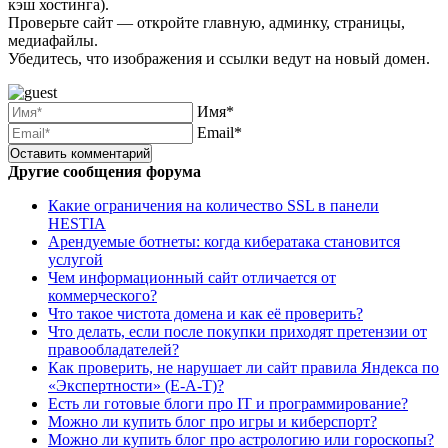
кэш хостинга).
Проверьте сайт — откройте главную, админку, страницы,
медиафайлы.
Убедитесь, что изображения и ссылки ведут на новый домен.
Имя*
Email*
Другие сообщения форума
Какие ограничения на количество SSL в панели
HESTIA
Арендуемые ботнеты: когда кибератака становится
услугой
Чем информационный сайт отличается от
коммерческого?
Что такое чистота домена и как её проверить?
Что делать, если после покупки приходят претензии от
правообладателей?
Как проверить, не нарушает ли сайт правила Яндекса по
«Экспертности» (E-A-T)?
Есть ли готовые блоги про IT и программирование?
Можно ли купить блог про игры и киберспорт?
Можно ли купить блог про астрологию или гороскопы?