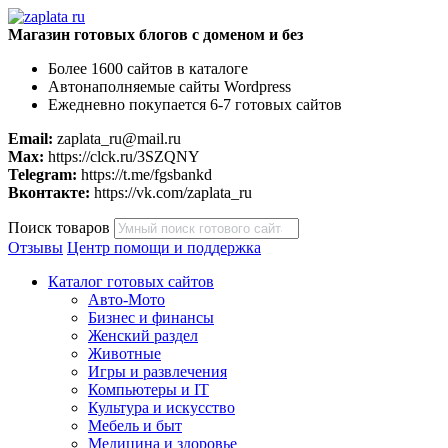
Магазин готовых блогов с доменом и без
Более 1600 сайтов в каталоге
Автонаполняемые сайты Wordpress
Ежедневно покупается 6-7 готовых сайтов
Email:
zaplata_ru@mail.ru
Max:
https://clck.ru/3SZQNY
Telegram:
https://t.me/fgsbankd
Вконтакте:
https://vk.com/zaplata_ru
Поиск товаров
Отзывы
Центр помощи и поддержка
Каталог готовых сайтов
Авто-Мото
Бизнес и финансы
Женский раздел
Животные
Игры и развлечения
Компьютеры и IT
Культура и искусство
Мебель и быт
Медицина и здоровье