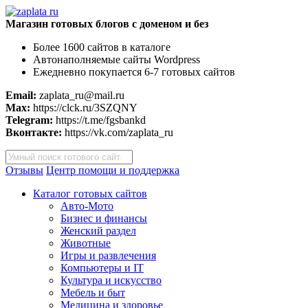
Магазин готовых блогов с доменом и без
Более 1600 сайтов в каталоге
Автонаполняемые сайты Wordpress
Ежедневно покупается 6-7 готовых сайтов
Email:
zaplata_ru@mail.ru
Max:
https://clck.ru/3SZQNY
Telegram:
https://t.me/fgsbankd
Вконтакте:
https://vk.com/zaplata_ru
Поиск
товаров
Отзывы
Центр помощи и поддержка
Каталог готовых сайтов
Авто-Мото
Бизнес и финансы
Женский раздел
Животные
Игры и развлечения
Компьютеры и IT
Культура и искусство
Мебель и быт
Медицина и здоровье