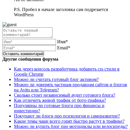
P.S. Пробел в начале заголовка сам подрезается
WordPress
Имя*
Email*
Другие сообщения форума
Как через консоль разработчика добавить css стили в
Google Chrome
Можно ли считать готовый блог активом?
Можно ли доверять частным продавцам сайтов и блогов
на Avito или Telegram?
Сколько стоит независимый аудит готового блога?
Как отличить живой трафик от бото-трафика?
Популярны ли готовые блоги про финансы и
инвестиции?
Покупают ли блоги про психология и саморазвитие?
Какие темы чаще всего горят быстро растут в трафике?
Можно ли купить блог про мотоциклы или велосипеды?