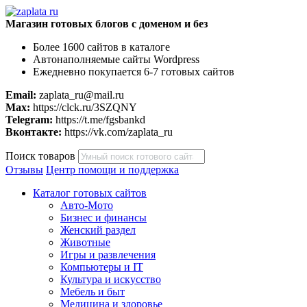
Магазин готовых блогов с доменом и без
Более 1600 сайтов в каталоге
Автонаполняемые сайты Wordpress
Ежедневно покупается 6-7 готовых сайтов
Email:
zaplata_ru@mail.ru
Max:
https://clck.ru/3SZQNY
Telegram:
https://t.me/fgsbankd
Вконтакте:
https://vk.com/zaplata_ru
Поиск товаров
Отзывы
Центр помощи и поддержка
Каталог готовых сайтов
Авто-Мото
Бизнес и финансы
Женский раздел
Животные
Игры и развлечения
Компьютеры и IT
Культура и искусство
Мебель и быт
Медицина и здоровье