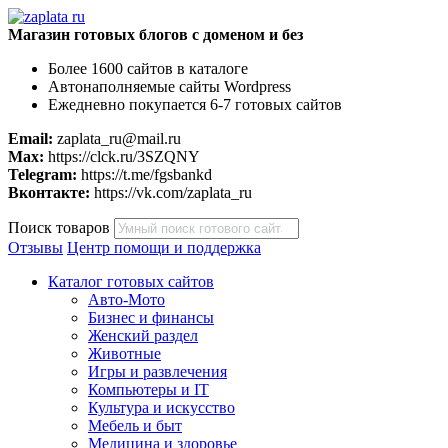
Магазин готовых блогов с доменом и без
Более 1600 сайтов в каталоге
Автонаполняемые сайты Wordpress
Ежедневно покупается 6-7 готовых сайтов
Email:
zaplata_ru@mail.ru
Max:
https://clck.ru/3SZQNY
Telegram:
https://t.me/fgsbankd
Вконтакте:
https://vk.com/zaplata_ru
Поиск товаров
Отзывы
Центр помощи и поддержка
Каталог готовых сайтов
Авто-Мото
Бизнес и финансы
Женский раздел
Животные
Игры и развлечения
Компьютеры и IT
Культура и искусство
Мебель и быт
Медицина и здоровье