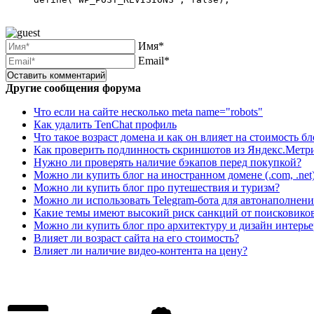
Имя*
Email*
Другие сообщения форума
Что если на сайте несколько meta name="robots"
Как удалить TenChat профиль
Что такое возраст домена и как он влияет на стоимость бл
Как проверить подлинность скриншотов из Яндекс.Метр
Нужно ли проверять наличие бэкапов перед покупкой?
Можно ли купить блог на иностранном домене (.com, .net
Можно ли купить блог про путешествия и туризм?
Можно ли использовать Telegram-бота для автонаполнени
Какие темы имеют высокий риск санкций от поисковико
Можно ли купить блог про архитектуру и дизайн интерье
Влияет ли возраст сайта на его стоимость?
Влияет ли наличие видео-контента на цену?