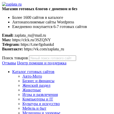
Магазин готовых блогов с доменом и без
Более 1600 сайтов в каталоге
Автонаполняемые сайты Wordpress
Ежедневно покупается 6-7 готовых сайтов
Email:
zaplata_ru@mail.ru
Max:
https://clck.ru/3SZQNY
Telegram:
https://t.me/fgsbankd
Вконтакте:
https://vk.com/zaplata_ru
Поиск товаров
Отзывы
Центр помощи и поддержка
Каталог готовых сайтов
Авто-Мото
Бизнес и финансы
Женский раздел
Животные
Игры и развлечения
Компьютеры и IT
Культура и искусство
Мебель и быт
Медицина и здоровье