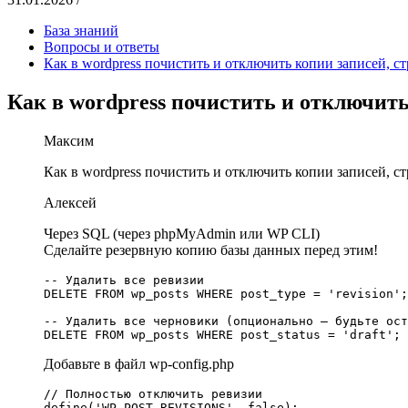
База знаний
Вопросы и ответы
Как в wordpress почистить и отключить копии записей, с
Как в wordpress почистить и отключить
Максим
Как в wordpress почистить и отключить копии записей, с
Алексей
Через SQL (через phpMyAdmin или WP CLI)
Сделайте резервную копию базы данных перед этим!
-- Удалить все ревизии

DELETE FROM wp_posts WHERE post_type = 'revision';

-- Удалить все черновики (опционально — будьте ост
Добавьте в файл wp-config.php
// Полностью отключить ревизии

define('WP_POST_REVISIONS', false);
