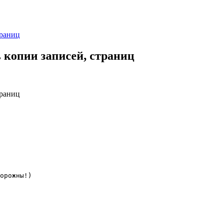
траниц
 копии записей, страниц
траниц
орожны!)
