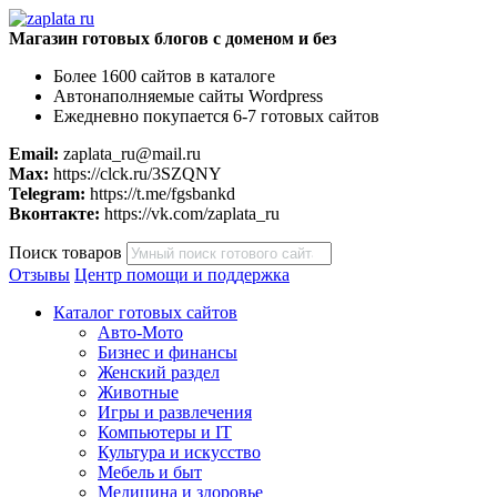
Магазин готовых блогов с доменом и без
Более 1600 сайтов в каталоге
Автонаполняемые сайты Wordpress
Ежедневно покупается 6-7 готовых сайтов
Email:
zaplata_ru@mail.ru
Max:
https://clck.ru/3SZQNY
Telegram:
https://t.me/fgsbankd
Вконтакте:
https://vk.com/zaplata_ru
Поиск товаров
Отзывы
Центр помощи и поддержка
Каталог готовых сайтов
Авто-Мото
Бизнес и финансы
Женский раздел
Животные
Игры и развлечения
Компьютеры и IT
Культура и искусство
Мебель и быт
Медицина и здоровье