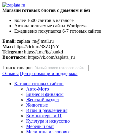
Магазин готовых блогов с доменом и без
Более 1600 сайтов в каталоге
Автонаполняемые сайты Wordpress
Ежедневно покупается 6-7 готовых сайтов
Email:
zaplata_ru@mail.ru
Max:
https://clck.ru/3SZQNY
Telegram:
https://t.me/fgsbankd
Вконтакте:
https://vk.com/zaplata_ru
Поиск товаров
Отзывы
Центр помощи и поддержка
Каталог готовых сайтов
Авто-Мото
Бизнес и финансы
Женский раздел
Животные
Игры и развлечения
Компьютеры и IT
Культура и искусство
Мебель и быт
Медицина и здоровье