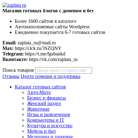
Магазин готовых блогов с доменом и без
Более 1600 сайтов в каталоге
Автонаполняемые сайты Wordpress
Ежедневно покупается 6-7 готовых сайтов
Email:
zaplata_ru@mail.ru
Max:
https://clck.ru/3SZQNY
Telegram:
https://t.me/fgsbankd
Вконтакте:
https://vk.com/zaplata_ru
Поиск товаров
Отзывы
Центр помощи и поддержка
Каталог готовых сайтов
Авто-Мото
Бизнес и финансы
Женский раздел
Животные
Игры и развлечения
Компьютеры и IT
Культура и искусство
Мебель и быт
Медицина и здоровье