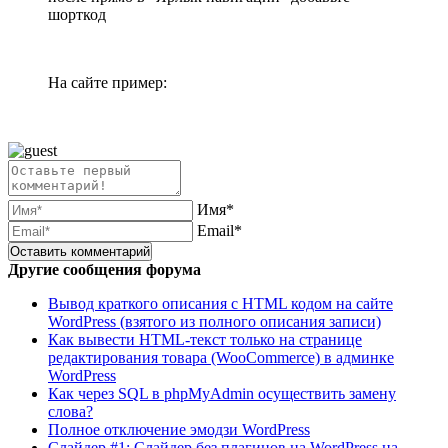
шорткод
На сайте пример:
Имя*
Email*
Другие сообщения форума
Вывод краткого описания с HTML кодом на сайте
WordPress (взятого из полного описания записи)
Как вывести HTML-текст только на странице
редактирования товара (WooCommerce) в админке
WordPress
Как через SQL в phpMyAdmin осуществить замену
слова?
Полное отключение эмодзи WordPress
Слайдер #1: Слайдер без плагинов на WordPress на