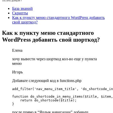
База знаний
Скрипты
Как к пункту меню стандартного WordPress добавить
свой шорткод?
Как к пункту меню стандартного
WordPress добавить свой шорткод?
Елена
хочу вывести через шорткод кол-во еще у пункта
меню
Игорь
Добавьте следующий код в functions.php
add_filter('nav_menu_item_title', 'do_shortcode_in
function do_shortcode_in_menu_items($title, $item,
    return do_shortcode($title);

после прямо в “Ярлык навигации” добавьте