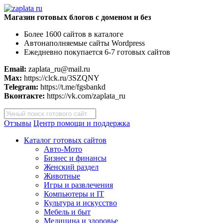
Магазин готовых блогов с доменом и без
Более 1600 сайтов в каталоге
Автонаполняемые сайты Wordpress
Ежедневно покупается 6-7 готовых сайтов
Email:
zaplata_ru@mail.ru
Max:
https://clck.ru/3SZQNY
Telegram:
https://t.me/fgsbankd
Вконтакте:
https://vk.com/zaplata_ru
Поиск
товаров
Отзывы
Центр помощи и поддержка
Каталог готовых сайтов
Авто-Мото
Бизнес и финансы
Женский раздел
Животные
Игры и развлечения
Компьютеры и IT
Культура и искусство
Мебель и быт
Медицина и здоровье