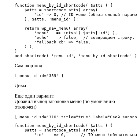
function menu_by_id_shortcode( $atts ) {

    $atts = shortcode_atts( array(

        'id' => 0, // ID меню (обязательный параме
    ), $atts, 'menu_id' );

    return wp_nav_menu( array(

        'menu'   => intval( $atts['id'] ),

        'echo'   => false,  // возвращаем строку, 
        'fallback_cb' => false,

    ) );

}

Сам шорткод
[ menu_id id="359" ]
Дима
Еще один вариант:
Добавил вывод заголовка меню (по умолчанию
отключен)
[ menu_id id="316" title="true" label="Свой заголо
function menu_by_id_shortcode( $atts ) {

    $atts = shortcode_atts( array(

        'id'    => 0,      // ID меню (обязательны