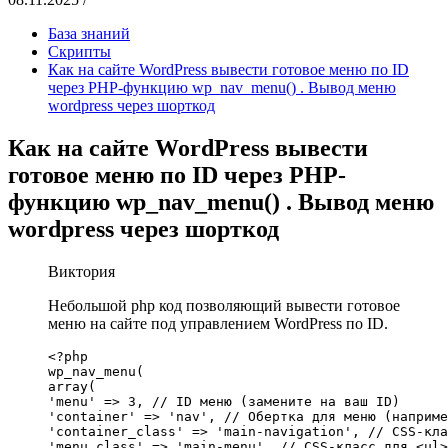
База знаний
Скрипты
Как на сайте WordPress вывести готовое меню по ID
через PHP-функцию wp_nav_menu() . Вывод меню
wordpress через шорткод
Как на сайте WordPress вывести
готовое меню по ID через PHP-
функцию wp_nav_menu() . Вывод меню
wordpress через шорткод
Виктория
Небольшой php код позволяющий вывести готовое
меню на сайте под управлением WordPress по ID.
<?php

wp_nav_menu(

array(

'menu' => 3, // ID меню (замените на ваш ID)

'container' => 'nav', // Обертка для меню (наприме
'container_class' => 'main-navigation', // CSS-кла
'menu_class' => 'main-menu', // CSS-класс для <ul>
