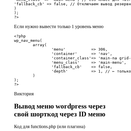
'fallback_cb' => false, // Отключаем вывод резервн
)

);

?>
Если нужно вывести только 1 уровень меню
<?php

wp_nav_menu(

	array(

		'menu'           => 306,

		'container'      => 'nav',

		'container_class'=> 'main-na grid-container',

		'menu_class'     => 'main-menu',

		'fallback_cb'    => false,

		'depth'          => 1, // ← только верхний уровень

	)

);

?>
Виктория
Вывод меню wordpress через
свой шорткод через ID меню
Код для functions.php (или плагина)