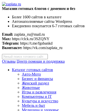
Магазин готовых блогов с доменом и без
Более 1600 сайтов в каталоге
Автонаполняемые сайты Wordpress
Ежедневно покупается 6-7 готовых сайтов
Email:
zaplata_ru@mail.ru
Max:
https://clck.ru/3SZQNY
Telegram:
https://t.me/fgsbankd
Вконтакте:
https://vk.com/zaplata_ru
Поиск
товаров
Отзывы
Центр помощи и поддержка
Каталог готовых сайтов
Авто-Мото
Бизнес и финансы
Женский раздел
Животные
Игры и развлечения
Компьютеры и IT
Культура и искусство
Мебель и быт
Медицина и здоровье