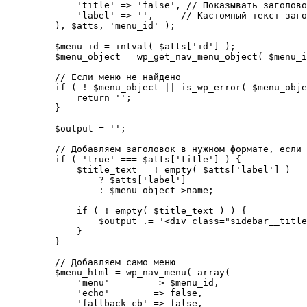
        'title' => 'false', // Показывать заголово
        'label' => '',     // Кастомный текст заго
    ), $atts, 'menu_id' );

    $menu_id = intval( $atts['id'] );

    $menu_object = wp_get_nav_menu_object( $menu_i
    // Если меню не найдено

    if ( ! $menu_object || is_wp_error( $menu_obje
        return '';

    }

    $output = '';

    // Добавляем заголовок в нужном формате, если 
    if ( 'true' === $atts['title'] ) {

        $title_text = ! empty( $atts['label'] ) 

            ? $atts['label'] 

            : $menu_object->name;

        if ( ! empty( $title_text ) ) {

            $output .= '<div class="sidebar__title
        }

    }

    // Добавляем само меню

    $menu_html = wp_nav_menu( array(

        'menu'        => $menu_id,

        'echo'        => false,

        'fallback_cb' => false,
