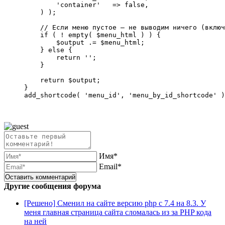
        'container'   => false,

    ) );

    // Если меню пустое — не выводим ничего (включ
    if ( ! empty( $menu_html ) ) {

        $output .= $menu_html;

    } else {

        return '';

    }

    return $output;

}

add_shortcode( 'menu_id', 'menu_by_id_shortcode' )
Имя*
Email*
Другие сообщения форума
[Решено] Сменил на сайте версию php с 7.4 на 8.3. У
меня главная страница сайта сломалась из за PHP кода
на ней