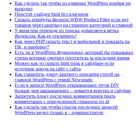
Как сделать так чтобы из админки WordPress вообще не
выходил
Простой слайдер html без плагинов
Скрыть атрибуты фильтра WBW Product Filter если нет
товаров через шорткод на странице категорий и главной
У меня при переходе из поиска добавляется метка
Яндексом. Как ее отключить?
Как через PHP скрыть текст в мобильной и показать на
ПК, и наоборот?
Есть ли в WordPress функционал, который бы показывал
статьи которые смотрел посетитель за последнее время
Можно как то скрыть html блок в сайдбаре если
источник захода на сайт с сайта
Как сократить длину краткого описания статей на
главной WordPress с темой Newsmatic
Если в записи WordPress открывающих тегов DIV
больше чем закрывающих – ломается верстка и сайдбар
Запретить блоку последних комментариев брать
комментарии с определенной страницы по id
Как сделать так чтобы список последних записей
WordPress видел только я – администратор