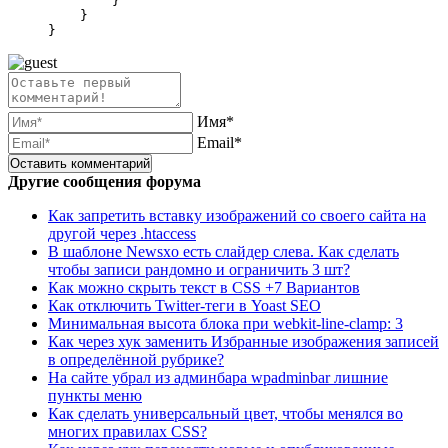
        }

    }

Имя*
Email*
Другие сообщения форума
Как запретить вставку изображений со своего сайта на
другой через .htaccess
В шаблоне Newsxo есть слайдер слева. Как сделать
чтобы записи рандомно и ограничить 3 шт?
Как можно скрыть текст в CSS +7 Вариантов
Как отключить Twitter-теги в Yoast SEO
Минимальная высота блока при webkit-line-clamp: 3
Как через хук заменить Избранные изображения записей
в определённой рубрике?
На сайте убрал из админбара wpadminbar лишние
пункты меню
Как сделать универсальный цвет, чтобы менялся во
многих правилах CSS?