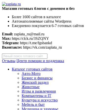
Магазин готовых блогов с доменом и без
Более 1600 сайтов в каталоге
Автонаполняемые сайты Wordpress
Ежедневно покупается 6-7 готовых сайтов
Email:
zaplata_ru@mail.ru
Max:
https://clck.ru/3SZQNY
Telegram:
https://t.me/fgsbankd
Вконтакте:
https://vk.com/zaplata_ru
Поиск
товаров
Отзывы
Центр помощи и поддержка
Каталог готовых сайтов
Авто-Мото
Бизнес и финансы
Женский раздел
Животные
Игры и развлечения
Компьютеры и IT
Культура и искусство
Мебель и быт
Медицина и здоровье