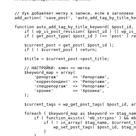
// Хук добавляет метку к записи, если в заголовке 
add_action( 'save_post', 'auto_add_tag_by_title_ke
function auto_add_tag_by_title_keyword( $post_id, 
    if ( wp_is_post_revision( $post_id ) || wp_is_
    if ( get_post_type( $post_id ) !== 'post' ) re
    $current_post = get_post( $post_id );

    if ( ! $current_post ) return;

    $title = $current_post->post_title;

    // НАСТРОЙКИ: ключ => метка

    $keyword_map = array(

        'репортаж'      => 'Репортажи',

        'корреспондент' => 'Репортажи',

        'спецрепортаж'  => 'Репортажи',

        'хроник'        => 'Хроники',

    );

    $current_tags = wp_get_post_tags( $post_id, ar
    foreach ( $keyword_map as $keyword => $tag_nam
        if ( function_exists( 'mb_stripos' ) && mb
            if ( ! in_array( $tag_name, $current_t
                wp_set_post_tags( $post_id, $tag_n
            }
