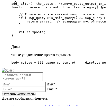
 */

add_filter( 'the_posts', 'remove_posts_output_in_i
function remove_posts_output_in_item_category( $po
    // Только если это главный запрос в категории 
    if ( $wp_query->is_main_query() && $wp_query->
        return array(); // возвращаем пустой масси
    }

    return $posts;

}

Дима
также уведомление просто скрываем
body.category-351 .page-content p{     display: no
Имя*
Email*
Другие сообщения форума