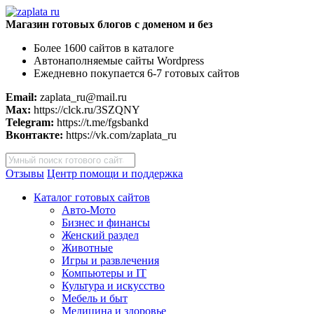
Магазин готовых блогов с доменом и без
Более 1600 сайтов в каталоге
Автонаполняемые сайты Wordpress
Ежедневно покупается 6-7 готовых сайтов
Email:
zaplata_ru@mail.ru
Max:
https://clck.ru/3SZQNY
Telegram:
https://t.me/fgsbankd
Вконтакте:
https://vk.com/zaplata_ru
Поиск
товаров
Отзывы
Центр помощи и поддержка
Каталог готовых сайтов
Авто-Мото
Бизнес и финансы
Женский раздел
Животные
Игры и развлечения
Компьютеры и IT
Культура и искусство
Мебель и быт
Медицина и здоровье