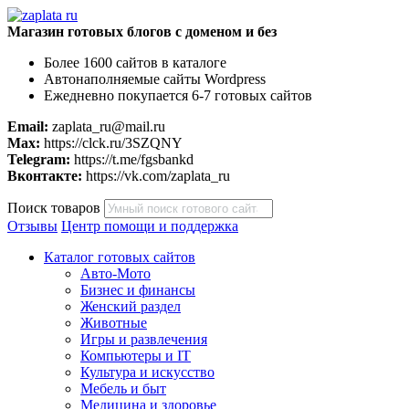
Магазин готовых блогов с доменом и без
Более 1600 сайтов в каталоге
Автонаполняемые сайты Wordpress
Ежедневно покупается 6-7 готовых сайтов
Email:
zaplata_ru@mail.ru
Max:
https://clck.ru/3SZQNY
Telegram:
https://t.me/fgsbankd
Вконтакте:
https://vk.com/zaplata_ru
Поиск товаров
Отзывы
Центр помощи и поддержка
Каталог готовых сайтов
Авто-Мото
Бизнес и финансы
Женский раздел
Животные
Игры и развлечения
Компьютеры и IT
Культура и искусство
Мебель и быт
Медицина и здоровье