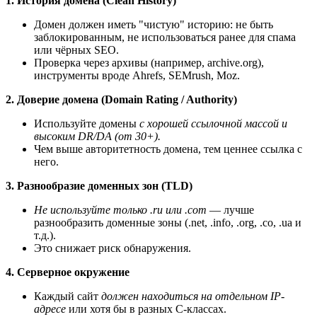
1. История домена (Clean History)
Домен должен иметь "чистую" историю: не быть
заблокированным, не использоваться ранее для спама
или чёрных SEO.
Проверка через архивы (например, archive.org),
инструменты вроде Ahrefs, SEMrush, Moz.
2. Доверие домена (Domain Rating / Authority)
Используйте домены
с хорошей ссылочной массой и
высоким DR/DA (от 30+).
Чем выше авторитетность домена, тем ценнее ссылка с
него.
3. Разнообразие доменных зон (TLD)
Не используйте только .ru или .com
— лучше
разнообразить доменные зоны (.net, .info, .org, .co, .ua и
т.д.).
Это снижает риск обнаружения.
4. Серверное окружение
Каждый сайт
должен находиться на отдельном IP-
адресе
или хотя бы в разных C-классах.