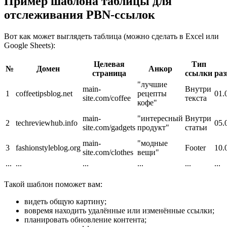
Пример шаблона таблицы для
отслеживания PBN-ссылок
Вот как может выглядеть таблица (можно сделать в Excel или
Google Sheets):
Целевая
Тип
№
Домен
Анкор
страница
ссылки
ра
"лучшие
main-
Внутри
1
coffeetipsblog.net
рецепты
01.
site.com/coffee
текста
кофе"
main-
"интересный
Внутри
2
techreviewhub.info
05.
site.com/gadgets
продукт"
статьи
main-
"модные
3
fashionstyleblog.org
Footer
10.
site.com/clothes
вещи"
...
...
...
...
...
...
Такой шаблон поможет вам:
видеть общую картину;
вовремя находить удалённые или изменённые ссылки;
планировать обновление контента;