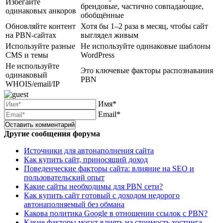
Избегайте
брендовые, частично совпадающие,
одинаковых анкоров
обобщённые
Обновляйте контент
Хотя бы 1–2 раза в месяц, чтобы сайт
на PBN-сайтах
выглядел живым
Используйте разные
Не используйте одинаковые шаблоны
CMS и темы
WordPress
Не используйте
Это ключевые факторы распознавания
одинаковый
PBN
WHOIS/email/IP
Имя*
Email*
Другие сообщения форума
Источники для автонаполнения сайта
Как купить сайт, приносящий доход
Поведенческие факторы сайта: влияние на SEO и
пользовательский опыт
Какие сайты необходимы для PBN сети?
Как купить сайт готовый с доходом недорого
автонаполняемый без обмана
Какова политика Google в отношении ссылок с PBN?
Какие факторы могут влиять на стоимость хостинга