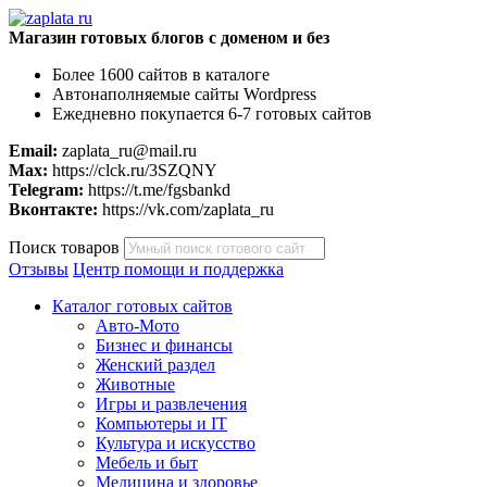
Магазин готовых блогов с доменом и без
Более 1600 сайтов в каталоге
Автонаполняемые сайты Wordpress
Ежедневно покупается 6-7 готовых сайтов
Email:
zaplata_ru@mail.ru
Max:
https://clck.ru/3SZQNY
Telegram:
https://t.me/fgsbankd
Вконтакте:
https://vk.com/zaplata_ru
Поиск товаров
Отзывы
Центр помощи и поддержка
Каталог готовых сайтов
Авто-Мото
Бизнес и финансы
Женский раздел
Животные
Игры и развлечения
Компьютеры и IT
Культура и искусство
Мебель и быт
Медицина и здоровье