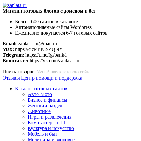
Магазин готовых блогов с доменом и без
Более 1600 сайтов в каталоге
Автонаполняемые сайты Wordpress
Ежедневно покупается 6-7 готовых сайтов
Email:
zaplata_ru@mail.ru
Max:
https://clck.ru/3SZQNY
Telegram:
https://t.me/fgsbankd
Вконтакте:
https://vk.com/zaplata_ru
Поиск товаров
Отзывы
Центр помощи и поддержка
Каталог готовых сайтов
Авто-Мото
Бизнес и финансы
Женский раздел
Животные
Игры и развлечения
Компьютеры и IT
Культура и искусство
Мебель и быт
Медицина и здоровье