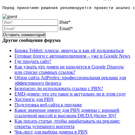
Перед принятием решения рекомендуется провести анализ с
Имя*
Email*
Другие сообщения форума
Биржа Telderi: плюсы, минусы и как ей пользоваться
Готовые блоги с автонаполнением – уже в Google News
Где продать сайт?
Как узнать что домен не находится в Google Disavow
или списке спамных ссылок?
Обзор сайта AdProfex: профессиональная реклама для
эффективного бизнеса
Безопасно ли использовать ссылки с PBN?
EMD-домен: что это такое и актуально ли в этом году
Хостинги для PBN
Подготовка веб-сайта к продаже
Какое значение имеют для PBN домены с хорошей
ссылочной массой и высоким DR/DA (более 30)?
Как писать статьи, чтобы зарабатывать на рекламе:
секреты успешного контента
Чек-лист для выбора домена в PBN