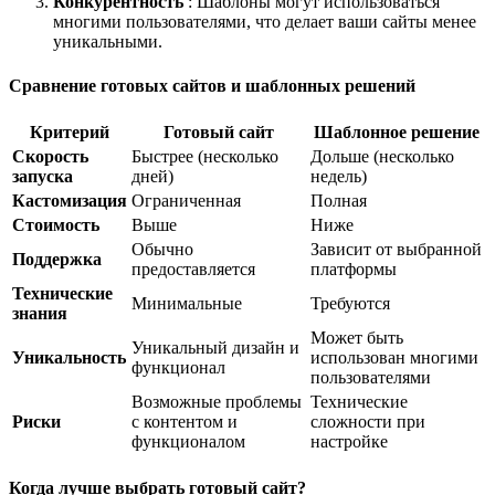
Конкурентность
: Шаблоны могут использоваться
многими пользователями, что делает ваши сайты менее
уникальными.
Сравнение готовых сайтов и шаблонных решений
Критерий
Готовый сайт
Шаблонное решение
Скорость
Быстрее (несколько
Дольше (несколько
запуска
дней)
недель)
Кастомизация
Ограниченная
Полная
Стоимость
Выше
Ниже
Обычно
Зависит от выбранной
Поддержка
предоставляется
платформы
Технические
Минимальные
Требуются
знания
Может быть
Уникальный дизайн и
Уникальность
использован многими
функционал
пользователями
Возможные проблемы
Технические
Риски
с контентом и
сложности при
функционалом
настройке
Когда лучше выбрать готовый сайт?