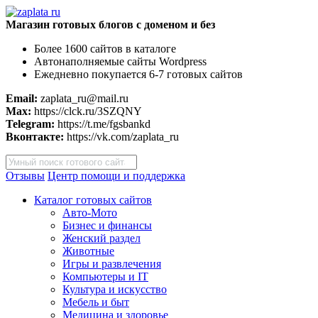
Магазин готовых блогов с доменом и без
Более 1600 сайтов в каталоге
Автонаполняемые сайты Wordpress
Ежедневно покупается 6-7 готовых сайтов
Email:
zaplata_ru@mail.ru
Max:
https://clck.ru/3SZQNY
Telegram:
https://t.me/fgsbankd
Вконтакте:
https://vk.com/zaplata_ru
Поиск
товаров
Отзывы
Центр помощи и поддержка
Каталог готовых сайтов
Авто-Мото
Бизнес и финансы
Женский раздел
Животные
Игры и развлечения
Компьютеры и IT
Культура и искусство
Мебель и быт
Медицина и здоровье