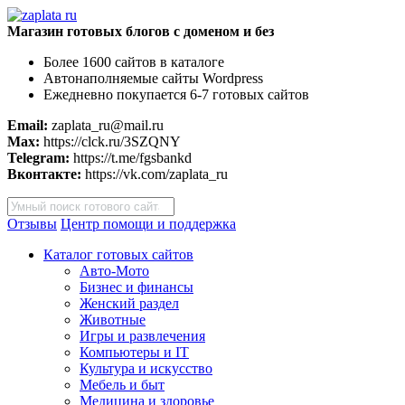
Магазин готовых блогов с доменом и без
Более 1600 сайтов в каталоге
Автонаполняемые сайты Wordpress
Ежедневно покупается 6-7 готовых сайтов
Email:
zaplata_ru@mail.ru
Max:
https://clck.ru/3SZQNY
Telegram:
https://t.me/fgsbankd
Вконтакте:
https://vk.com/zaplata_ru
Поиск
товаров
Отзывы
Центр помощи и поддержка
Каталог готовых сайтов
Авто-Мото
Бизнес и финансы
Женский раздел
Животные
Игры и развлечения
Компьютеры и IT
Культура и искусство
Мебель и быт
Медицина и здоровье