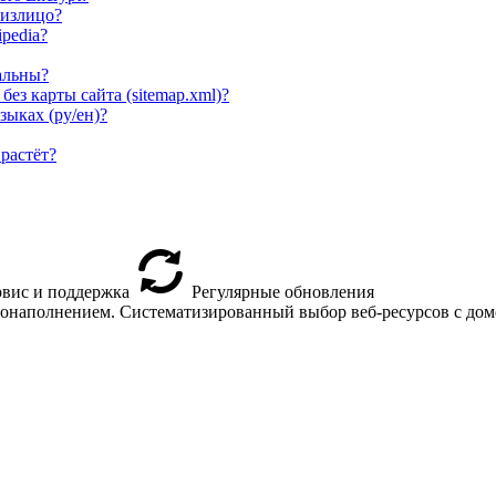
физлицо?
pedia?
альны?
ез карты сайта (sitemap.xml)?
зыках (ру/ен)?
растёт?
вис и поддержка
Регулярные обновления
втонаполнением. Систематизированный выбор веб-ресурсов с доме