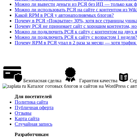
Можно ли вывести деньги из РСЯ без ИП — только как 
Можно ли использовать РСЯ на сайте с контентом из Wiki
Какой RPM в РСЯ у автонаполняемых блогов?
Почему в РСЯ «Покрытие» 30%, хотя все страницы уник
Почему РСЯ не принимает сайт с хорошим контентом, но б
Можно ли подключить РСЯ к сайту с контентом на двух я
Можно ли подключить РСЯ к сайту с возрастом 1 неделя?
Почему RPM в РСЯ упал в 2 раза за месяц — хотя трафик 
Безопасная сделка
Гарантия качества
Сер
Каталог готовых блогов и сайтов на WordPress с а
Для посетителей
Политика сайта
Публичная оферта
Отзывы
Карта сайта
Случайная запись
Разработчикам