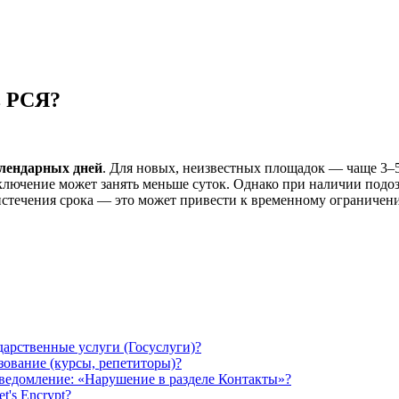
в РСЯ?
календарных дней
. Для новых, неизвестных площадок — чаще 3–5 
дключение может занять меньше суток. Однако при наличии подо
стечения срока — это может привести к временному ограничени
арственные услуги (Госуслуги)?
зование (курсы, репетиторы)?
уведомление: «Нарушение в разделе Контакты»?
's Encrypt?