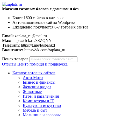
Магазин готовых блогов с доменом и без
Более 1600 сайтов в каталоге
Автонаполняемые сайты Wordpress
Ежедневно покупается 6-7 готовых сайтов
Email:
zaplata_ru@mail.ru
Max:
https://clck.ru/3SZQNY
Telegram:
https://t.me/fgsbankd
Вконтакте:
https://vk.com/zaplata_ru
Поиск товаров
Отзывы
Центр помощи и поддержка
Каталог готовых сайтов
Авто-Мото
Бизнес и финансы
Женский раздел
Животные
Игры и развлечения
Компьютеры и IT
Культура и искусство
Мебель и быт
Медицина и здоровье