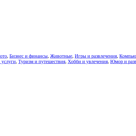
ото
,
Бизнес и финансы
,
Животные
,
Игры и развлечения
,
Компью
 услуги
,
Туризм и путешествия
,
Хобби и увлечения
,
Юмор и раз