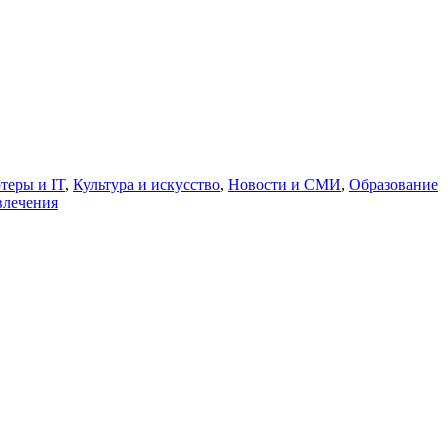
теры и IT
,
Культура и искусство
,
Новости и СМИ
,
Образование
влечения