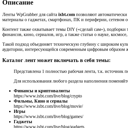
Описание
Ленты WpGrabber для сайта
ixbt.com
позволяют автоматически 
материалы о гаджетах, смартфонах, ПК и периферии, сетевом о
Контент также охватывает темы DIY («сделай сам»), подборки
финансов, кино, сериалов, игр, а также статьи о науке, космос
Такой подход объединяет техническую глубину с широким куль
аудитории, интересующейся современным цифровым образом 
Каталог лент может включать в себя темы:
Представлена 1 полностью рабочая лента, т.к. источник п
Для использования любого раздела наполнения поменяйт
Финансы и криптовалюты
https://www.ixbt.com/live/blog/crypto
Фильмы, Кино и сериалы
https://www.ixbt.com/live/blog/movie/
Игры
https://www.ixbt.com/live/blog/games/
Гаджеты
https://www.ixbt.com/live/blog/gadgets