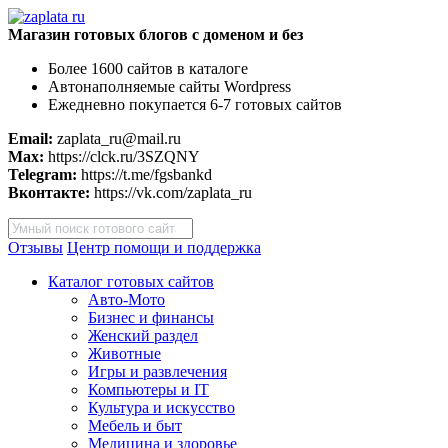
Магазин готовых блогов с доменом и без
Более 1600 сайтов в каталоге
Автонаполняемые сайты Wordpress
Ежедневно покупается 6-7 готовых сайтов
Email:
zaplata_ru@mail.ru
Max:
https://clck.ru/3SZQNY
Telegram:
https://t.me/fgsbankd
Вконтакте:
https://vk.com/zaplata_ru
Поиск
товаров
Отзывы
Центр помощи и поддержка
Каталог готовых сайтов
Авто-Мото
Бизнес и финансы
Женский раздел
Животные
Игры и развлечения
Компьютеры и IT
Культура и искусство
Мебель и быт
Медицина и здоровье