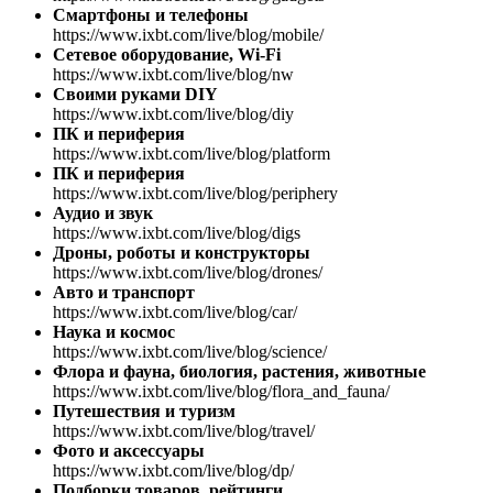
Смартфоны и телефоны
https://www.ixbt.com/live/blog/mobile/
Сетевое оборудование, Wi-Fi
https://www.ixbt.com/live/blog/nw
Своими руками DIY
https://www.ixbt.com/live/blog/diy
ПК и периферия
https://www.ixbt.com/live/blog/platform
ПК и периферия
https://www.ixbt.com/live/blog/periphery
Аудио и звук
https://www.ixbt.com/live/blog/digs
Дроны, роботы и конструкторы
https://www.ixbt.com/live/blog/drones/
Авто и транспорт
https://www.ixbt.com/live/blog/car/
Наука и космос
https://www.ixbt.com/live/blog/science/
Флора и фауна, биология, растения, животные
https://www.ixbt.com/live/blog/flora_and_fauna/
Путешествия и туризм
https://www.ixbt.com/live/blog/travel/
Фото и аксессуары
https://www.ixbt.com/live/blog/dp/
Подборки товаров, рейтинги