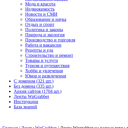
Мода и красота
Недвижимость
Новости и СМИ
Образование и наука
Отдых и спорт
Политика и законы
Природа и экология
Производство и торговля
Работа и вакансии
Рецепты и еда
Строительство и ремонт
Товары и услуги
Туризм и путешествия
Хобби и увлечения
Юмор и развлечения
С доменом (
321 шт.)
Без домена (
335 шт.)
Архив сайтов (
1704 шт.)
Ленты WpGrabber
Инструкции
База знаний
Главная
/
Ленты WpGrabber
/ Лента Wpgrabber на разные темы дл