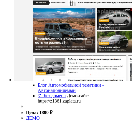
Блог Автомобильной тематики -
Автонаполняемый
📁 Без домена
Демо-сайт:
https://z1361.zaplata.ru
Цена:
1800
₽
ДЕМО