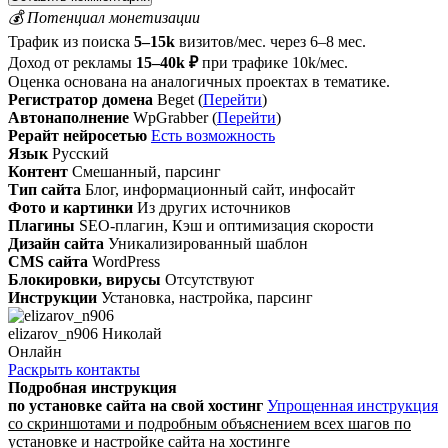
💰 Потенциал монетизации
Трафик из поиска
5–15k
визитов/мес. через 6–8 мес.
Доход от рекламы
15–40k ₽
при трафике 10k/мес.
Оценка основана на аналогичных проектах в тематике.
Регистратор домена
Beget (
Перейти
)
Автонаполнение
WpGrabber (
Перейти
)
Рерайт нейросетью
Есть возможность
Язык
Русский
Контент
Смешанный, парсинг
Тип сайта
Блог, информационный сайт, инфосайт
Фото и картинки
Из других источников
Плагины
SEO-плагин, Кэш и оптимизация скорости
Дизайн сайта
Уникализированный шаблон
CMS сайта
WordPress
Блокировки, вирусы
Отсутствуют
Инструкции
Установка, настройка, парсинг
elizarov_n906 Николай
Онлайн
Раскрыть контакты
Подробная инструкция
по установке сайта
на свой хостинг
Упрощенная инструкция
со скриншотами и подробным объяснением всех шагов по
установке и настройке сайта на хостинге