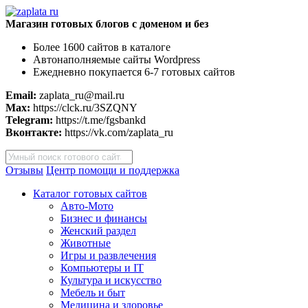
Магазин готовых блогов с доменом и без
Более 1600 сайтов в каталоге
Автонаполняемые сайты Wordpress
Ежедневно покупается 6-7 готовых сайтов
Email:
zaplata_ru@mail.ru
Max:
https://clck.ru/3SZQNY
Telegram:
https://t.me/fgsbankd
Вконтакте:
https://vk.com/zaplata_ru
Поиск
товаров
Отзывы
Центр помощи и поддержка
Каталог готовых сайтов
Авто-Мото
Бизнес и финансы
Женский раздел
Животные
Игры и развлечения
Компьютеры и IT
Культура и искусство
Мебель и быт
Медицина и здоровье