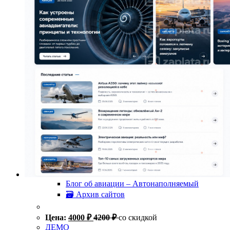
Блог об авиации – Автонаполняемый
🗃 Архив сайтов
Цена:
4000
₽
4200
₽
со скидкой
ДЕМО