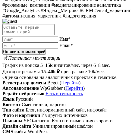
#рекламные_кампании #медиапланирование #аналитика
#Google_Analytics #Яндекс_Метрика #CRM #email_маркетинг
#автоматизация_маркетинга #лидогенерация
Имя*
Email*
💰 Потенциал монетизации
Трафик из поиска
5–15k
визитов/мес. через 6–8 мес.
Доход от рекламы
15–40k ₽
при трафике 10k/мес.
Оценка основана на аналогичных проектах в тематике.
Регистратор домена
Beget (
Перейти
)
Автонаполнение
WpGrabber (
Перейти
)
Рерайт нейросетью
Есть возможность
Язык
Русский
Контент
Смешанный, парсинг
Тип сайта
Блог, информационный сайт, инфосайт
Фото и картинки
Из других источников
Плагины
SEO-плагин, Кэш и оптимизация скорости
Дизайн сайта
Уникализированный шаблон
CMS сайта
WordPress