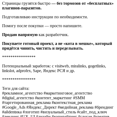
Страницы грузятся быстро
— без тормозов от «бесплатных»
плагинов-паразитов.
Подготавливаю инструкции по необходимости.
Помогу после покупки — просто напишите.
Продаю напрямую
как разработчик.
Покупаете готовый проект, а не «кота в мешке», который
придётся чинить, чистить и переделывать.
****************
Потенциальный заработок: с visitweb, miralinks, gogetlinks,
linkslot, adprofex, Sape, Яндекс РСЯ и др.
****************
Теги для сайта:
#рекламное_агентство #маркетинговое_агентство
#digital_агентство #контент_маркетинг #SMM
#таргетированная_реклама #контекстная_реклама
#Google_Ads #Яндекс_Директ #медийная_реклама #брендинг
#айdentика #логотип #визуальный_стиль #сайт_под_ключ
#лендинг #UX_UI #дизайн #копирайтинг #слоган #креатив