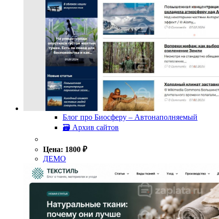
Блог про Биосферу – Автонаполняемый
🗃 Архив сайтов
Цена:
1800
₽
ДЕМО