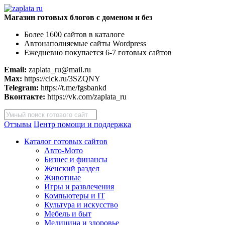
Магазин готовых блогов с доменом и без
Более 1600 сайтов в каталоге
Автонаполняемые сайты Wordpress
Ежедневно покупается 6-7 готовых сайтов
Email:
zaplata_ru@mail.ru
Max:
https://clck.ru/3SZQNY
Telegram:
https://t.me/fgsbankd
Вконтакте:
https://vk.com/zaplata_ru
Поиск
товаров
Отзывы
Центр помощи и поддержка
Каталог готовых сайтов
Авто-Мото
Бизнес и финансы
Женский раздел
Животные
Игры и развлечения
Компьютеры и IT
Культура и искусство
Мебель и быт
Медицина и здоровье