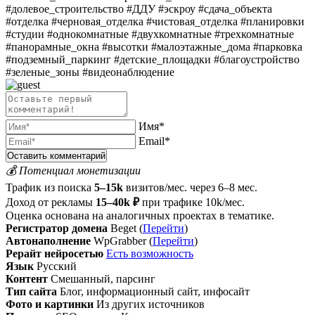
#долевое_строительство #ДДУ #эскроу #сдача_объекта
#отделка #черновая_отделка #чистовая_отделка #планировки
#студии #однокомнатные #двухкомнатные #трехкомнатные
#панорамные_окна #высотки #малоэтажные_дома #парковка
#подземный_паркинг #детские_площадки #благоустройство
#зеленые_зоны #видеонаблюдение
Имя*
Email*
💰 Потенциал монетизации
Трафик из поиска
5–15k
визитов/мес. через 6–8 мес.
Доход от рекламы
15–40k ₽
при трафике 10k/мес.
Оценка основана на аналогичных проектах в тематике.
Регистратор домена
Beget (
Перейти
)
Автонаполнение
WpGrabber (
Перейти
)
Рерайт нейросетью
Есть возможность
Язык
Русский
Контент
Смешанный, парсинг
Тип сайта
Блог, информационный сайт, инфосайт
Фото и картинки
Из других источников