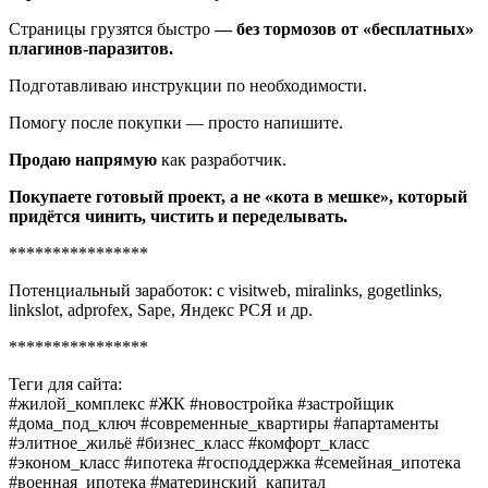
Страницы грузятся быстро
— без тормозов от «бесплатных»
плагинов-паразитов.
Подготавливаю инструкции по необходимости.
Помогу после покупки — просто напишите.
Продаю напрямую
как разработчик.
Покупаете готовый проект, а не «кота в мешке», который
придётся чинить, чистить и переделывать.
****************
Потенциальный заработок: с visitweb, miralinks, gogetlinks,
linkslot, adprofex, Sape, Яндекс РСЯ и др.
****************
Теги для сайта:
#жилой_комплекс #ЖК #новостройка #застройщик
#дома_под_ключ #современные_квартиры #апартаменты
#элитное_жильё #бизнес_класс #комфорт_класс
#эконом_класс #ипотека #господдержка #семейная_ипотека
#военная_ипотека #материнский_капитал