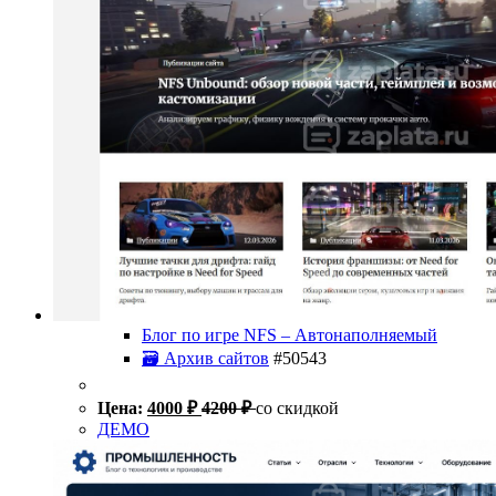
Блог по игре NFS – Автонаполняемый
🗃 Архив сайтов
#50543
Цена:
4000
₽
4200
₽
со скидкой
ДЕМО