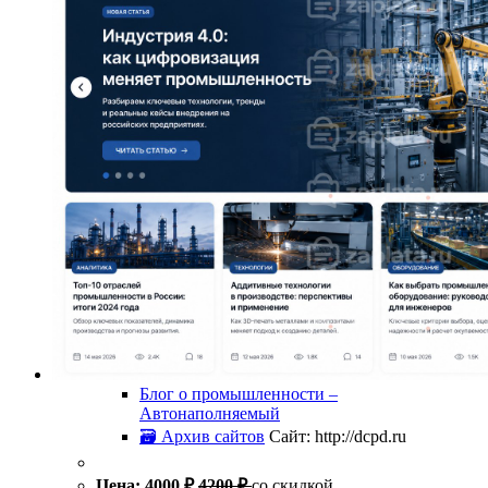
Блог о промышленности –
Автонаполняемый
🗃 Архив сайтов
Сайт: http://dcpd.ru
Цена:
4000
₽
4200
₽
со скидкой