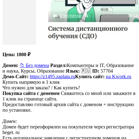
Цена:
1800
₽
Домен:
📁 Без домена
Раздел:
Компьютеры и IT, Образование
и наука,
Курсы, Образование
Язык:
🇷🇺
ID:
57704
Демо-Сайт:
https://z1495.zaplata.ru
Купить сайт:
на Kwork.ru
Купить напрямую в 1 клик
Что нужно для заказа? / Как купить?
Покупка сайта с доменом
Свяжитесь со мной или закажите в
1 клик на странице сайта.
Предоставляю готовый архив сайта с доменом + инструкцию
по установке.
Домен:
Домен будет переоформлен на покупателя через регистратора
beget. ru
Есть нотариальное заявление с регистратором доменов на