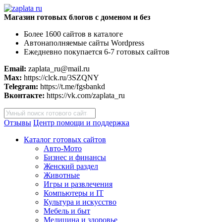
Магазин готовых блогов с доменом и без
Более 1600 сайтов в каталоге
Автонаполняемые сайты Wordpress
Ежедневно покупается 6-7 готовых сайтов
Email:
zaplata_ru@mail.ru
Max:
https://clck.ru/3SZQNY
Telegram:
https://t.me/fgsbankd
Вконтакте:
https://vk.com/zaplata_ru
Поиск
товаров
Отзывы
Центр помощи и поддержка
Каталог готовых сайтов
Авто-Мото
Бизнес и финансы
Женский раздел
Животные
Игры и развлечения
Компьютеры и IT
Культура и искусство
Мебель и быт
Медицина и здоровье