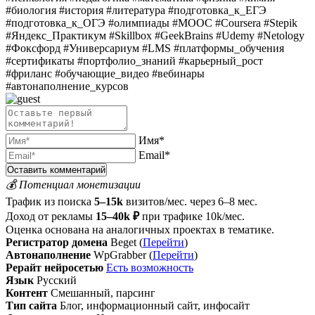
#биология #история #литература #подготовка_к_ЕГЭ
#подготовка_к_OГЭ #олимпиады #MOOC #Coursera #Stepik
#Яндекс_Практикум #Skillbox #GeekBrains #Udemy #Netology
#Фоксфорд #Универсариум #LMS #платформы_обучения
#сертификаты #портфолио_знаний #карьерный_рост
#фриланс #обучающие_видео #вебинары
#автонаполнение_курсов
Имя*
Email*
💰 Потенциал монетизации
Трафик из поиска
5–15k
визитов/мес. через 6–8 мес.
Доход от рекламы
15–40k ₽
при трафике 10k/мес.
Оценка основана на аналогичных проектах в тематике.
Регистратор домена
Beget (
Перейти
)
Автонаполнение
WpGrabber (
Перейти
)
Рерайт нейросетью
Есть возможность
Язык
Русский
Контент
Смешанный, парсинг
Тип сайта
Блог, информационный сайт, инфосайт