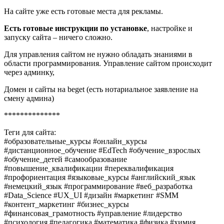
На сайте уже есть готовые места для рекламы.
Есть готовые инструкции по установке
, настройке и
запуску сайта – ничего сложно.
Для управления сайтом не нужно обладать знаниями в
области программирования. Управление сайтом происходит
через админку,
Домен и сайты на beget (есть нотариальное заявление на
смену админа)
**************
Теги для сайта:
#образовательные_курсы #онлайн_курсы
#дистанционное_обучение #EdTech #обучение_взрослых
#обучение_детей #самообразование
#повышение_квалификации #переквалификация
#профориентация #языковые_курсы #английский_язык
#немецкий_язык #программирование #веб_разработка
#Data_Science #UX_UI #дизайн #маркетинг #SMM
#контент_маркетинг #бизнес_курсы
#финансовая_грамотность #управление #лидерство
#психология #педагогика #математика #физика #химия