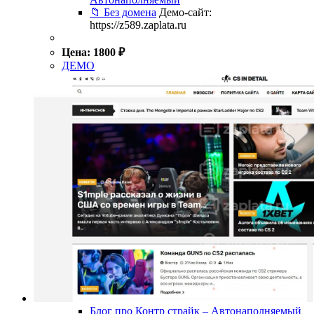
📁 Без домена
Демо-сайт:
https://z589.zaplata.ru
Цена:
1800
₽
ДЕМО
Блог про Контр страйк – Автонаполняемый