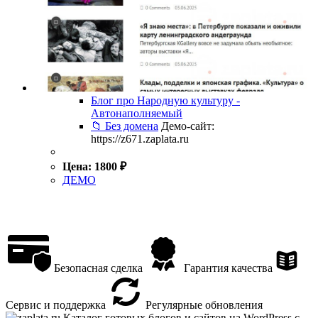
Блог про Народную культуру -
Автонаполняемый
📁 Без домена
Демо-сайт:
https://z671.zaplata.ru
Цена:
1800
₽
ДЕМО
Безопасная сделка
Гарантия качества
Сервис и поддержка
Регулярные обновления
Каталог готовых блогов и сайтов на WordPress с