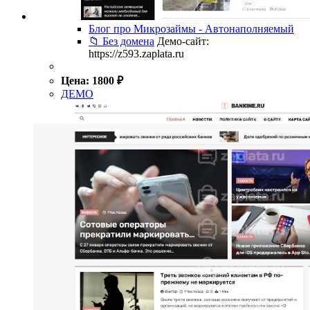
Блог про Микрозаймы - Автонаполняемый
📁 Без домена
Демо-сайт:
https://z593.zaplata.ru
Цена:
1800
₽
ДЕМО