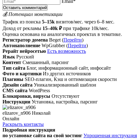
Email*
💰 Потенциал монетизации
Трафик из поиска
5–15k
визитов/мес. через 6–8 мес.
Доход от рекламы
15–40k ₽
при трафике 10k/мес.
Оценка основана на аналогичных проектах в тематике.
Регистратор домена
Beget (
Перейти
)
Автонаполнение
WpGrabber (
Перейти
)
Рерайт нейросетью
Есть возможность
Язык
Русский
Контент
Смешанный, парсинг
Тип сайта
Блог, информационный сайт, инфосайт
Фото и картинки
Из других источников
Плагины
SEO-плагин, Кэш и оптимизация скорости
Дизайн сайта
Уникализированный шаблон
CMS сайта
WordPress
Блокировки, вирусы
Отсутствуют
Инструкции
Установка, настройка, парсинг
elizarov_n906 Николай
Онлайн
Раскрыть контакты
Подробная инструкция
по установке сайта
на свой хостинг
Упрощенная инструкция