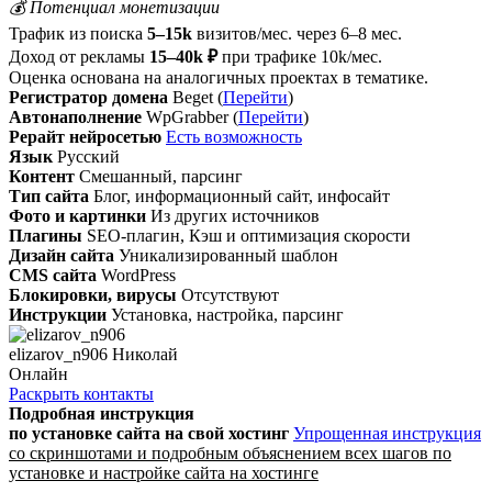
💰 Потенциал монетизации
Трафик из поиска
5–15k
визитов/мес. через 6–8 мес.
Доход от рекламы
15–40k ₽
при трафике 10k/мес.
Оценка основана на аналогичных проектах в тематике.
Регистратор домена
Beget (
Перейти
)
Автонаполнение
WpGrabber (
Перейти
)
Рерайт нейросетью
Есть возможность
Язык
Русский
Контент
Смешанный, парсинг
Тип сайта
Блог, информационный сайт, инфосайт
Фото и картинки
Из других источников
Плагины
SEO-плагин, Кэш и оптимизация скорости
Дизайн сайта
Уникализированный шаблон
CMS сайта
WordPress
Блокировки, вирусы
Отсутствуют
Инструкции
Установка, настройка, парсинг
elizarov_n906 Николай
Онлайн
Раскрыть контакты
Подробная инструкция
по установке сайта
на свой хостинг
Упрощенная инструкция
со скриншотами и подробным объяснением всех шагов по
установке и настройке сайта на хостинге