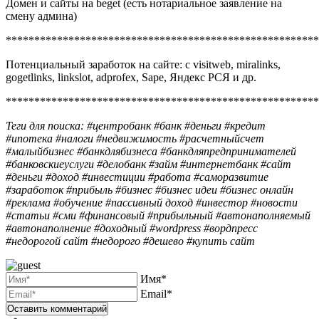
Домен и сайты на beget (есть нотариальное заявление на
смену админа)
*******************************************************
Потенциальный заработок на сайте: с visitweb, miralinks,
gogetlinks, linkslot, adprofex, Sape, Яндекс РСЯ и др.
*******************************************************
Теги для поиска: #центробанк #банк #деньги #кредит
#ипотека #налоги #недвижимость #расчетныйсчет
#малыйбизнес #банкдлябизнеса #банкдляпредпринимателей
#банковскиеуслуги #делобанк #займ #интернетбанк #сайт
#деньги #доход #инвестиции #работа #саморазвитие
#заработок #прибыль #бизнес #бизнес идеи #бизнес онлайн
#реклама #обучение #пассивный доход #инвестор #новости
#статьи #сми #финансовый #прибыльный #автонаполняемый
#автонаполнение #доходный #wordpress #вордпресс
#недорогой сайт #недорого #дешево #купить сайт
Имя*
Email*