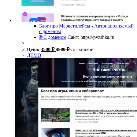
Блог про Маркетплейсы - Автонаполняемый
с доменом
🌐 С доменом
Сайт: https://pvzshka.ru
Цена:
3500
₽
4500
₽
со скидкой
ДЕМО