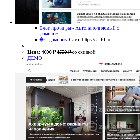
Блог про игры - Автонаполняемый с
доменом
🌐 С доменом
Сайт: https://2110.ru
Цена:
4000
₽
4550
₽
со скидкой
ДЕМО