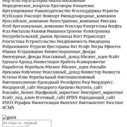
#erp #crm #бухгалтерия #налогообложение
#юридические_вопросы #договоры #лицензии
#регулирование #законодательство #господдержка #гранты
#субсидии #экспорт #импорт #международные_компании
#российские_компании #иностранные_компании #москва
#спб #региональные_компании #сектора #энергетика #нефть
#газ #металлы #химия #машиностроение #электроника
#потребительский_рынок #розница #опт #транспорт
#логистика #строительство #недвижимость #медицина
#образование #туризм #рестораны #ит #софт #игры #финтех
#банки #страхование #инвестиционные_фонды
#венчурные_фонды #пассивный_доход #бизнес_идеи #сайт
#деньги #доход #инвестиции #работа #саморазвитие
#заработок #прибыль #бизнес #бизнес_идеи #онлайн
#реклама #обучение #пассивный_доход #инвестор #новости
#статьи #сми #прибыльный #автонаполняемый
#автонаполнение #доходный #wordpress #wp #вордпресс
#недорогой_сайт #недорого #дешево #купить_сайт
#онлайн_бизнес #цифровой_маркетинг #интернет_маркетинг
#сайт_под_ключ #готовый_сайт #PBN #продающий_сайт
#SEO #трафик #монетизация #контент #автоконтент #хостинг
#CMS