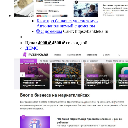
Блог про банковскую систему -
Автонаполняемый с доменом
🌐 С доменом
Сайт: https://bankteka.ru
Цена:
4000
₽
4500
₽
со скидкой
ДЕМО