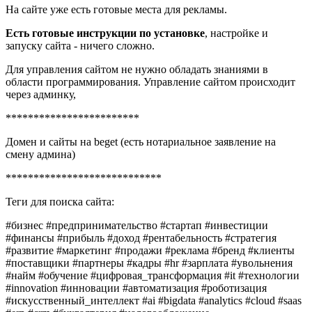
На сайте уже есть готовые места для рекламы.
Есть готовые инструкции по установке
, настройке и
запуску сайта - ничего сложно.
Для управления сайтом не нужно обладать знаниями в
области программирования. Управление сайтом происходит
через админку,
************************
Домен и сайты на beget (есть нотариальное заявление на
смену админа)
****************************
Теги для поиска сайта:
#бизнес #предпринимательство #стартап #инвестиции
#финансы #прибыль #доход #рентабельность #стратегия
#развитие #маркетинг #продажи #реклама #бренд #клиенты
#поставщики #партнеры #кадры #hr #зарплата #увольнения
#найм #обучение #цифровая_трансформация #it #технологии
#innovation #инновации #автоматизация #роботизация
#искусственный_интеллект #ai #bigdata #analytics #cloud #saas