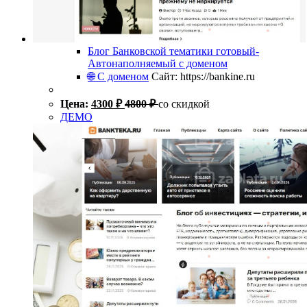
Блог Банковской тематики готовый-
Автонаполняемый с доменом
🌐 С доменом
Сайт: https://bankine.ru
Цена:
4300
₽
4800
₽
со скидкой
ДЕМО