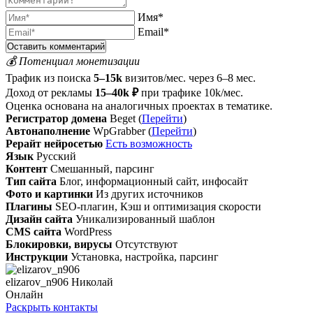
Имя*
Email*
💰 Потенциал монетизации
Трафик из поиска
5–15k
визитов/мес. через 6–8 мес.
Доход от рекламы
15–40k ₽
при трафике 10k/мес.
Оценка основана на аналогичных проектах в тематике.
Регистратор домена
Beget (
Перейти
)
Автонаполнение
WpGrabber (
Перейти
)
Рерайт нейросетью
Есть возможность
Язык
Русский
Контент
Смешанный, парсинг
Тип сайта
Блог, информационный сайт, инфосайт
Фото и картинки
Из других источников
Плагины
SEO-плагин, Кэш и оптимизация скорости
Дизайн сайта
Уникализированный шаблон
CMS сайта
WordPress
Блокировки, вирусы
Отсутствуют
Инструкции
Установка, настройка, парсинг
elizarov_n906 Николай
Онлайн
Раскрыть контакты