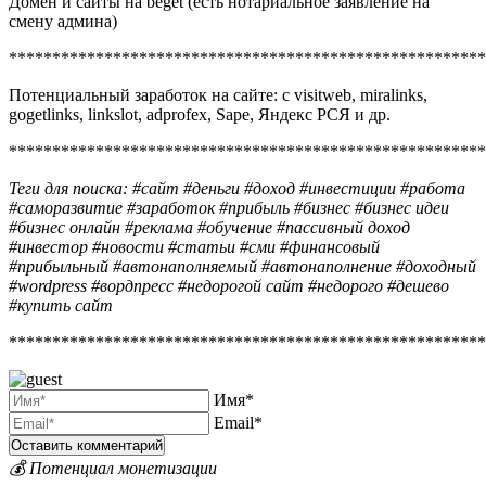
Домен и сайты на beget (есть нотариальное заявление на
смену админа)
*******************************************************
Потенциальный заработок на сайте: с visitweb, miralinks,
gogetlinks, linkslot, adprofex, Sape, Яндекс РСЯ и др.
*******************************************************
Теги для поиска: #сайт #деньги #доход #инвестиции #работа
#саморазвитие #заработок #прибыль #бизнес #бизнес идеи
#бизнес онлайн #реклама #обучение #пассивный доход
#инвестор #новости #статьи #сми #финансовый
#прибыльный #автонаполняемый #автонаполнение #доходный
#wordpress #вордпресс #недорогой сайт #недорого #дешево
#купить сайт
*******************************************************
Имя*
Email*
💰 Потенциал монетизации