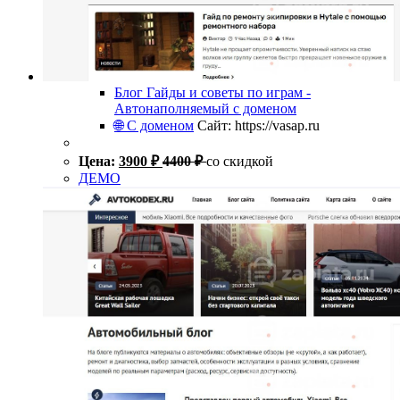
Блог Гайды и советы по играм -
Автонаполняемый с доменом
🌐 С доменом
Сайт: https://vasap.ru
Цена:
3900
₽
4400
₽
со скидкой
ДЕМО