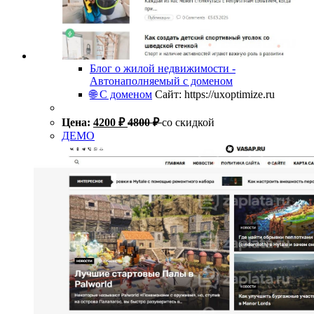
Блог о жилой недвижимости -
Автонаполняемый с доменом
🌐 С доменом
Сайт: https://uxoptimize.ru
Цена:
4200
₽
4800
₽
со скидкой
ДЕМО