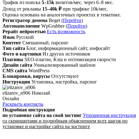
Трафик из поиска
5–15k
визитов/мес. через 6–8 мес.
Доход от рекламы
15–40k ₽
при трафике 10k/мес.
Оценка основана на аналогичных проектах в тематике.
Регистратор домена
Beget (
Перейти
)
Автонаполнение
WpGrabber (
Перейти
)
Рерайт нейросетью
Есть возможность
Язык
Русский
Контент
Смешанный, парсинг
Тип сайта
Блог, информационный сайт, инфосайт
Фото и картинки
Из других источников
Плагины
SEO-плагин, Кэш и оптимизация скорости
Дизайн сайта
Уникализированный шаблон
CMS сайта
WordPress
Блокировки, вирусы
Отсутствуют
Инструкции
Установка, настройка, парсинг
elizarov_n906 Николай
Онлайн
Раскрыть контакты
Подробная инструкция
по установке сайта
на свой хостинг
Упрощенная инструкция
со скриншотами и подробным объяснением всех шагов по
установке и настройке сайта на хостинге