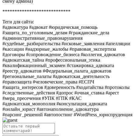
смену админа)
****************************
Теги для сайта:
#адвокатура #адвокат #юридическая_помощь
#защита_по_уголовным_делам #гражданские_дела
#административные_правонарушения
#судебные_разбирательства #исковые_заявления #апелляции
#кассации #надзорные_жалобы #правовая_экспертиза
#договоры #сопровождение_бизнеса #коллегия_адвокатов
#адвокатская_тайна #профессиональная_этика
#квалификационный_экзамен #стажировка_адвоката
#реестр_адвокатов #Федеральная_палата_адвокатов
#региональные_палаты #адвокатская_деятельность
#правозащита #человеческие_права #ЕСПЧ
#защита_интересов #доверенность #ходатайства #протоколы
#следственные_действия #допрос #очная_ставка #арест
#мера_пресечения #УПК #ГПК #КАС
#адвокатская_монополия #консультация_адвоката
#онлайн_юрист #автонаполнение_адвокатура
#парсинг_решений #автопостинг #WordPress_юриспруденция