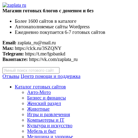
Магазин готовых блогов с доменом и без
Более 1600 сайтов в каталоге
Автонаполняемые сайты Wordpress
Ежедневно покупается 6-7 готовых сайтов
Email:
zaplata_ru@mail.ru
Max:
https://clck.ru/3SZQNY
Telegram:
https://t.me/fgsbankd
Вконтакте:
https://vk.com/zaplata_ru
Поиск
товаров
Отзывы
Центр помощи и поддержка
Каталог готовых сайтов
Авто-Мото
Бизнес и финансы
Женский раздел
Животные
Игры и развлечения
Компьютеры и IT
Культура и искусство
Мебель и быт
Медицина и здоровье