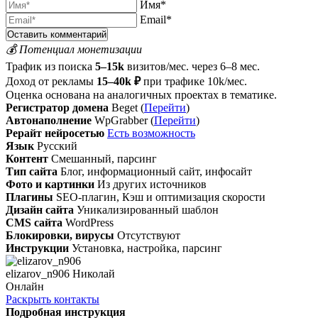
Имя*
Email*
💰 Потенциал монетизации
Трафик из поиска
5–15k
визитов/мес. через 6–8 мес.
Доход от рекламы
15–40k ₽
при трафике 10k/мес.
Оценка основана на аналогичных проектах в тематике.
Регистратор домена
Beget (
Перейти
)
Автонаполнение
WpGrabber (
Перейти
)
Рерайт нейросетью
Есть возможность
Язык
Русский
Контент
Смешанный, парсинг
Тип сайта
Блог, информационный сайт, инфосайт
Фото и картинки
Из других источников
Плагины
SEO-плагин, Кэш и оптимизация скорости
Дизайн сайта
Уникализированный шаблон
CMS сайта
WordPress
Блокировки, вирусы
Отсутствуют
Инструкции
Установка, настройка, парсинг
elizarov_n906 Николай
Онлайн
Раскрыть контакты
Подробная инструкция