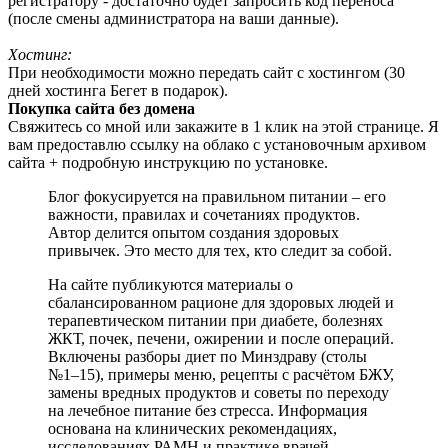
регистратору - достаточно будет запросить код переноса
(после смены администратора на ваши данные).
Хостинг:
При необходимости можно передать сайт с хостингом (30
дней хостинга Бегет в подарок).
Покупка сайта без домена
Свяжитесь со мной или закажите в 1 клик на этой странице. Я
вам предоставлю ссылку на облако с установочным архивом
сайта + подробную инструкцию по установке.
Блог фокусируется на правильном питании – его
важности, правилах и сочетаниях продуктов.
Автор делится опытом создания здоровых
привычек. Это место для тех, кто следит за собой.
На сайте публикуются материалы о
сбалансированном рационе для здоровых людей и
терапевтическом питании при диабете, болезнях
ЖКТ, почек, печени, ожирении и после операций.
Включены разборы диет по Минздраву (столы
№1–15), примеры меню, рецепты с расчётом БЖУ,
замены вредных продуктов и советы по переходу
на лечебное питание без стресса. Информация
основана на клинических рекомендациях,
исследованиях РАМН и практике врачей-