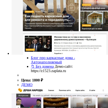
Блог про каркасные дома -
Автонаполняемый
📁 Без домена
Демо-сайт:
https://z1523.zaplata.ru
Цена:
1800
₽
ДЕМО