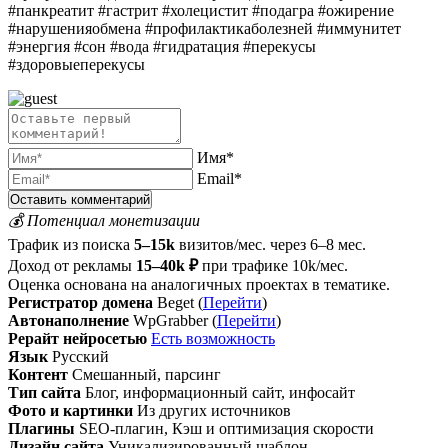
#панкреатит #гастрит #холецистит #подагра #ожирение
#нарушенияобмена #профилактикаболезней #иммунитет
#энергия #сон #вода #гидратация #перекусы
#здоровыеперекусы
Имя*
Email*
💰 Потенциал монетизации
Трафик из поиска
5–15k
визитов/мес. через 6–8 мес.
Доход от рекламы
15–40k ₽
при трафике 10k/мес.
Оценка основана на аналогичных проектах в тематике.
Регистратор домена
Beget (
Перейти
)
Автонаполнение
WpGrabber (
Перейти
)
Рерайт нейросетью
Есть возможность
Язык
Русский
Контент
Смешанный, парсинг
Тип сайта
Блог, информационный сайт, инфосайт
Фото и картинки
Из других источников
Плагины
SEO-плагин, Кэш и оптимизация скорости
Дизайн сайта
Уникализированный шаблон