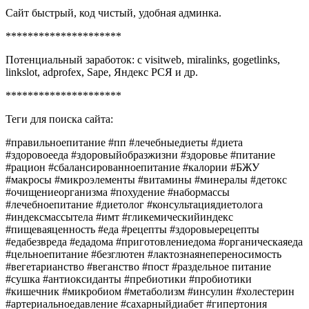
Сайт быстрый, код чистый, удобная админка.
*********************
Потенциальный заработок: с visitweb, miralinks, gogetlinks,
linkslot, adprofex, Sape, Яндекс РСЯ и др.
*********************
Теги для поиска сайта:
#правильноепитание #пп #лечебныедиеты #диета
#здоровоееда #здоровыйобразжизни #здоровье #питание
#рацион #сбалансированноепитание #калории #БЖУ
#макросы #микроэлементы #витамины #минералы #детокс
#очищениеорганизма #похудение #набормассы
#лечебноепитание #диетолог #консультациядиетолога
#индексмассытела #имт #гликемическийиндекс
#пищеваяценность #еда #рецепты #здоровыерецепты
#едабезвреда #едадома #приготовлениедома #органическаяеда
#цельноепитание #безглютен #лактознаянепереносимость
#вегетарианство #веганство #пост #раздельное питание
#сушка #антиоксиданты #пребиотики #пробиотики
#кишечник #микробиом #метаболизм #инсулин #холестерин
#артериальноедавление #сахарныйдиабет #гипертония