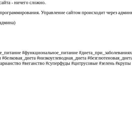
 сайта - ничего сложно.
 программирования. Управление сайтом происходит через админк
 админа)
е_питание #функциональное_питание #диета_при_заболеваниях 
 #белковая_диета #низкоуглеводная_диета #безглютеновая_диет
тарианство #веганство #суперфуды #цитрусовые #зелень #кру