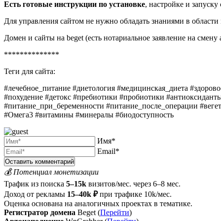
Есть готовые инструкции по установке
, настройке и запуску
Для управления сайтом не нужно обладать знаниями в области
Домен и сайты на beget (есть нотариальное заявление на смену
**************
Теги для сайта:
#лечебное_питание #диетология #медицинская_диета #здорово
#похудение #детокс #пребиотики #пробиотики #антиоксиданты
#питание_при_беременности #питание_после_операции #веге
#Омега3 #витамины #минералы #биодоступность
Имя*
Email*
💰 Потенциал монетизации
Трафик из поиска
5–15k
визитов/мес. через 6–8 мес.
Доход от рекламы
15–40k ₽
при трафике 10k/мес.
Оценка основана на аналогичных проектах в тематике.
Регистратор домена
Beget (
Перейти
)