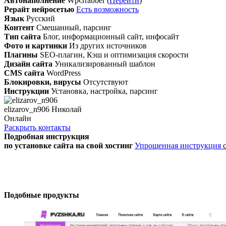
Автонаполнение
WpGrabber (
Перейти
)
Рерайт нейросетью
Есть возможность
Язык
Русский
Контент
Смешанный, парсинг
Тип сайта
Блог, информационный сайт, инфосайт
Фото и картинки
Из других источников
Плагины
SEO-плагин, Кэш и оптимизация скорости
Дизайн сайта
Уникализированный шаблон
CMS сайта
WordPress
Блокировки, вирусы
Отсутствуют
Инструкции
Установка, настройка, парсинг
elizarov_n906 Николай
Онлайн
Раскрыть контакты
Подробная инструкция
по установке сайта
на свой хостинг
Упрощенная инструкция
Подобные продукты