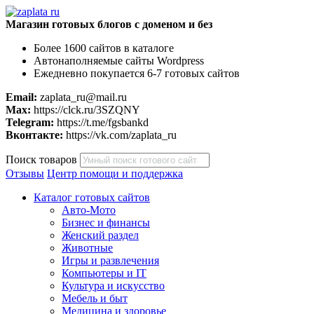
Магазин готовых блогов с доменом и без
Более 1600 сайтов в каталоге
Автонаполняемые сайты Wordpress
Ежедневно покупается 6-7 готовых сайтов
Email:
zaplata_ru@mail.ru
Max:
https://clck.ru/3SZQNY
Telegram:
https://t.me/fgsbankd
Вконтакте:
https://vk.com/zaplata_ru
Поиск товаров
Отзывы
Центр помощи и поддержка
Каталог готовых сайтов
Авто-Мото
Бизнес и финансы
Женский раздел
Животные
Игры и развлечения
Компьютеры и IT
Культура и искусство
Мебель и быт
Медицина и здоровье