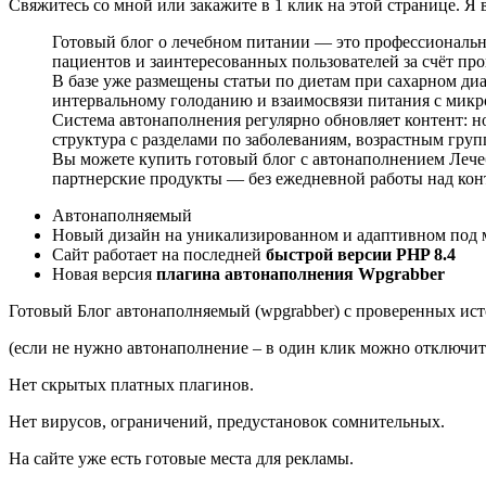
Свяжитесь со мной или закажите в 1 клик на этой странице. Я
Готовый блог о лечебном питании — это профессиональна
пациентов и заинтересованных пользователей за счёт пр
В базе уже размещены статьи по диетам при сахарном диа
интервальному голоданию и взаимосвязи питания с мик
Система автонаполнения регулярно обновляет контент: н
структура с разделами по заболеваниям, возрастным гру
Вы можете купить готовый блог с автонаполнением Лечеб
партнерские продукты — без ежедневной работы над кон
Автонаполняемый
Новый дизайн на уникализированном и адаптивном под
Сайт работает на последней
быстрой версии PHP 8.4
Новая версия
плагина автонаполнения Wpgrabber
Готовый Блог автонаполняемый (wpgrabber) с проверенных источ
(если не нужно автонаполнение – в один клик можно отключит
Нет скрытых платных плагинов.
Нет вирусов, ограничений, предустановок сомнительных.
На сайте уже есть готовые места для рекламы.