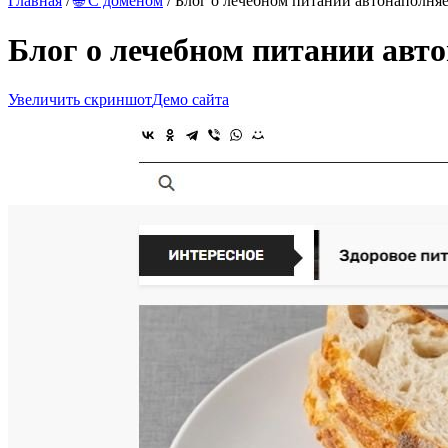
Главная
/
🌐 С доменом
/ Блог о лечебном питании автонаполня
Блог о лечебном питании авт
Увеличить скриншот
Демо сайта