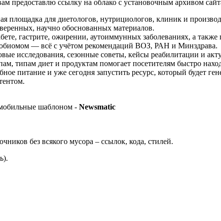
 вам предоставлю ссылку на облако с установочным архивом сай
я площадка для диетологов, нутрициологов, клиник и производ
оверенных, научно обоснованных материалов.
бете, гастрите, ожирении, аутоиммунных заболеваниях, а также
робиомом — всё с учётом рекомендаций ВОЗ, РАН и Минздрава.
овые исследования, сезонные советы, кейсы реабилитации и акт
ппам, типам диет и продуктам помогает посетителям быстро нахо
ное питание и уже сегодня запустить ресурс, который будет ген
тентом.
 мобильные шаблоном -
Newsmatic
ников без всякого мусора – ссылок, кода, стилей.
ь).