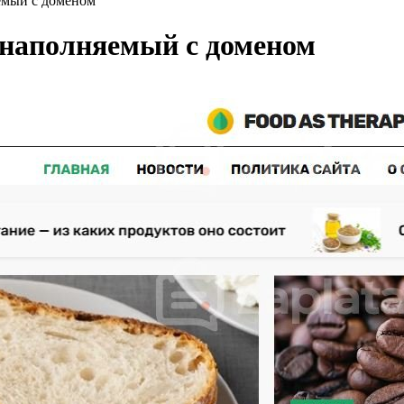
емый с доменом
онаполняемый с доменом