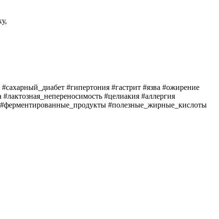
у,
#сахарный_диабет #гипертония #гастрит #язва #ожирение
а #лактозная_непереносимость #целиакия #аллергия
пы #ферментированные_продукты #полезные_жирные_кислоты