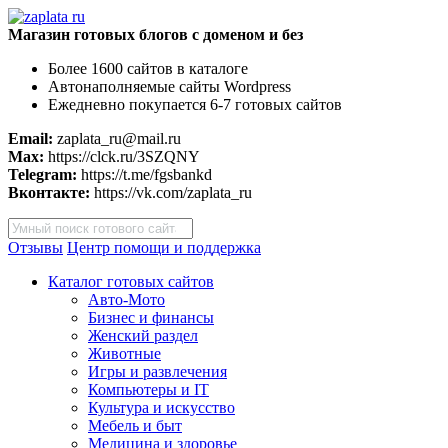
Магазин готовых блогов с доменом и без
Более 1600 сайтов в каталоге
Автонаполняемые сайты Wordpress
Ежедневно покупается 6-7 готовых сайтов
Email:
zaplata_ru@mail.ru
Max:
https://clck.ru/3SZQNY
Telegram:
https://t.me/fgsbankd
Вконтакте:
https://vk.com/zaplata_ru
Поиск
товаров
Отзывы
Центр помощи и поддержка
Каталог готовых сайтов
Авто-Мото
Бизнес и финансы
Женский раздел
Животные
Игры и развлечения
Компьютеры и IT
Культура и искусство
Мебель и быт
Медицина и здоровье