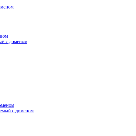
оменом
мый с доменом
яемый с доменом