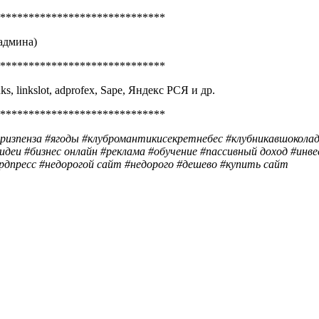
*****************************
 админа)
*****************************
ks, linkslot, adprofex, Sape, Яндекс РСЯ и др.
*****************************
призпенза #ягоды #клубромантикисекретнебес #клубникавшоколаде
 идеи #бизнес онлайн #реклама #обучение #пассивный доход #и
рдпресс #недорогой сайт #недорого #дешево #купить сайт