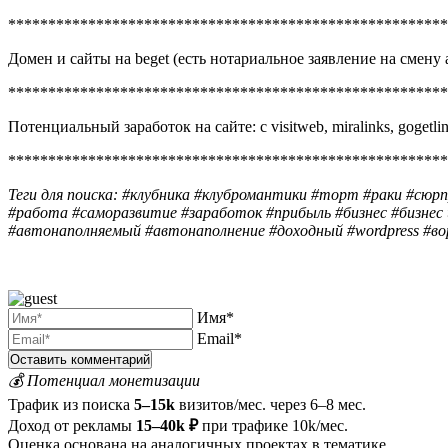
*******************************************************
Домен и сайты на beget (есть нотариальное заявление на смену
*******************************************************
Потенциальный заработок на сайте: с visitweb, miralinks, gogetlin
*******************************************************
Теги для поиска: #клубника #клубромантики #торт #раки #сюр
#работа #саморазвитие #заработок #прибыль #бизнес #бизнес
#автонаполняемый #автонаполнение #доходный #wordpress #во
Имя*
Email*
💰 Потенциал монетизации
Трафик из поиска
5–15k
визитов/мес. через 6–8 мес.
Доход от рекламы
15–40k ₽
при трафике 10k/мес.
Оценка основана на аналогичных проектах в тематике.