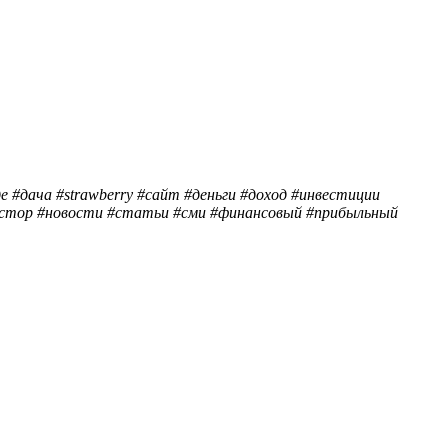
 #дача #strawberry #сайт #деньги #доход #инвестиции
нвестор #новости #статьи #сми #финансовый #прибыльный