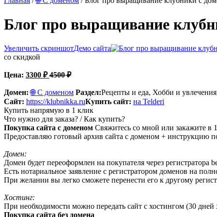
Главная
/
🌐 С доменом
/ Блог про выращивание клубники с дом
Блог про выращивание клубни
Увеличить скриншот
Демо сайта
со скидкой
Цена:
3300
₽
4500
₽
Домен:
🌐 С доменом
Раздел:
Рецепты и еда, Хобби и увлечения
Сайт:
https://klubnikka.ru
Купить сайт:
на Telderi
Купить напрямую в 1 клик
Что нужно для заказа? / Как купить?
Покупка сайта с доменом
Свяжитесь со мной или закажите в 1
Предоставляю готовый архив сайта с доменом + инструкцию по
Домен:
Домен будет переоформлен на покупателя через регистратора beg
Есть нотариальное заявление с регистратором доменов на пол
При желании вы легко сможете перенести его к другому регист
Хостинг:
При необходимости можно передать сайт с хостингом (30 дней х
Покупка сайта без домена