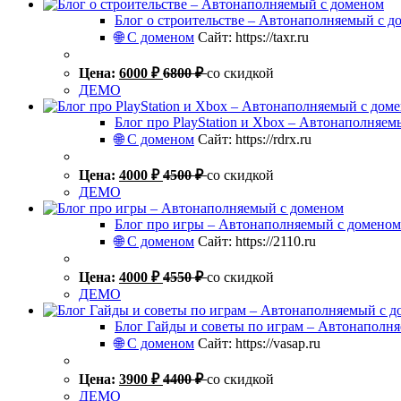
Блог о строительстве – Автонаполняемый с д
🌐 С доменом
Сайт: https://taxr.ru
Цена:
6000
₽
6800
₽
со скидкой
ДЕМО
Блог про PlayStation и Xbox – Автонаполняе
🌐 С доменом
Сайт: https://rdrx.ru
Цена:
4000
₽
4500
₽
со скидкой
ДЕМО
Блог про игры – Автонаполняемый с доменом
🌐 С доменом
Сайт: https://2110.ru
Цена:
4000
₽
4550
₽
со скидкой
ДЕМО
Блог Гайды и советы по играм – Автонаполн
🌐 С доменом
Сайт: https://vasap.ru
Цена:
3900
₽
4400
₽
со скидкой
ДЕМО