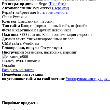
Регистратор домена
Beget (
Перейти
)
Автонаполнение
WpGrabber (
Перейти
)
Рерайт нейросетью
Есть возможность
Язык
Русский
Контент
Смешанный, парсинг
Тип сайта
Блог, информационный сайт, инфосайт
Фото и картинки
Из других источников
Плагины
SEO-плагин, Кэш и оптимизация скорости
Дизайн сайта
Уникализированный шаблон
CMS сайта
WordPress
Блокировки, вирусы
Отсутствуют
Инструкции
Установка, настройка, парсинг
elizarov_n906 Николай
Онлайн
Раскрыть контакты
Подробная инструкция
по установке сайта
на свой хостинг
Упрощенная инструкция
Подобные продукты