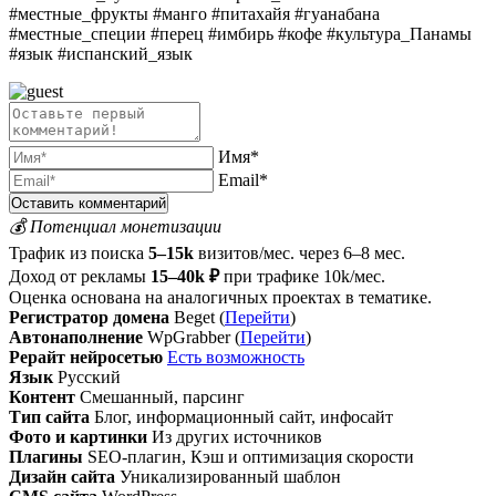
#местные_фрукты #манго #питахайя #гуанабана
#местные_специи #перец #имбирь #кофе #культура_Панамы
#язык #испанский_язык
Имя*
Email*
💰 Потенциал монетизации
Трафик из поиска
5–15k
визитов/мес. через 6–8 мес.
Доход от рекламы
15–40k ₽
при трафике 10k/мес.
Оценка основана на аналогичных проектах в тематике.
Регистратор домена
Beget (
Перейти
)
Автонаполнение
WpGrabber (
Перейти
)
Рерайт нейросетью
Есть возможность
Язык
Русский
Контент
Смешанный, парсинг
Тип сайта
Блог, информационный сайт, инфосайт
Фото и картинки
Из других источников
Плагины
SEO-плагин, Кэш и оптимизация скорости
Дизайн сайта
Уникализированный шаблон