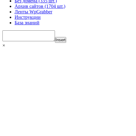
Без домена (335 шт.)
Архив сайтов (1704 шт.)
Ленты WpGrabber
Инструкции
База знаний
Insert
×