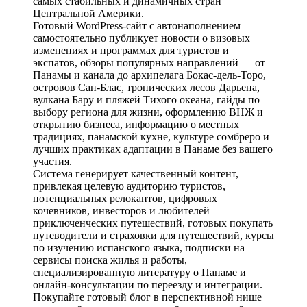
самых стабильных и динамичных стран
Центральной Америки.
Готовый WordPress-сайт с автонаполнением
самостоятельно публикует новости о визовых
изменениях и программах для туристов и
экспатов, обзоры популярных направлений — от
Панамы и канала до архипелага Бокас-дель-Торо,
островов Сан-Блас, тропических лесов Дарьена,
вулкана Бару и пляжей Тихого океана, гайды по
выбору региона для жизни, оформлению ВНЖ и
открытию бизнеса, информацию о местных
традициях, панамской кухне, культуре сомбреро и
лучших практиках адаптации в Панаме без вашего
участия.
Система генерирует качественный контент,
привлекая целевую аудиторию туристов,
потенциальных релокантов, цифровых
кочевников, инвесторов и любителей
приключенческих путешествий, готовых покупать
путеводители и страховки для путешествий, курсы
по изучению испанского языка, подписки на
сервисы поиска жилья и работы,
специализированную литературу о Панаме и
онлайн-консультации по переезду и интеграции.
Покупайте готовый блог в перспективной нише