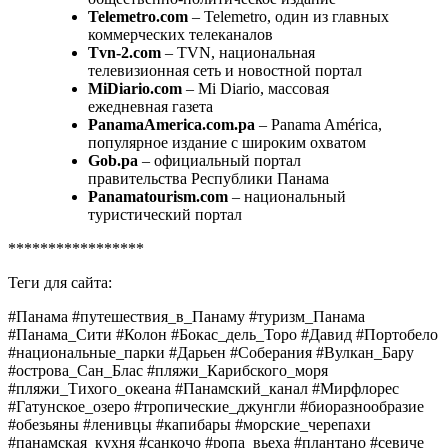
Telemetro.com
– Telemetro, один из главных
коммерческих телеканалов
Tvn-2.com
– TVN, национальная
телевизионная сеть и новостной портал
MiDiario.com
– Mi Diario, массовая
ежедневная газета
PanamaAmerica.com.pa
– Panama América,
популярное издание с широким охватом
Gob.pa
– официальный портал
правительства Республики Панама
Panamatourism.com
– национальный
туристический портал
*****************
Теги для сайта:
#Панама #путешествия_в_Панаму #туризм_Панама
#Панама_Сити #Колон #Бокас_дель_Торо #Давид #Портобело
#национальные_парки #Дарьен #Соберания #Вулкан_Бару
#острова_Сан_Блас #пляжи_Карибского_моря
#пляжи_Тихого_океана #Панамский_канал #Мирфлорес
#Гатунское_озеро #тропические_джунгли #биоразнообразие
#обезьяны #ленивцы #капибары #морские_черепахи
#панамская_кухня #санкочо #ропа_вьеха #плантано #севиче