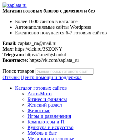
Магазин готовых блогов с доменом и без
Более 1600 сайтов в каталоге
Автонаполняемые сайты Wordpress
Ежедневно покупается 6-7 готовых сайтов
Email:
zaplata_ru@mail.ru
Max:
https://clck.ru/3SZQNY
Telegram:
https://t.me/fgsbankd
Вконтакте:
https://vk.com/zaplata_ru
Поиск товаров
Отзывы
Центр помощи и поддержка
Каталог готовых сайтов
Авто-Мото
Бизнес и финансы
Женский раздел
Животные
Игры и развлечения
Компьютеры и IT
Культура и искусство
Мебель и быт
Медицина и здоровье