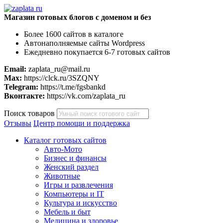
Магазин готовых блогов с доменом и без
Более 1600 сайтов в каталоге
Автонаполняемые сайты Wordpress
Ежедневно покупается 6-7 готовых сайтов
Email:
zaplata_ru@mail.ru
Max:
https://clck.ru/3SZQNY
Telegram:
https://t.me/fgsbankd
Вконтакте:
https://vk.com/zaplata_ru
Поиск товаров
Отзывы
Центр помощи и поддержка
Каталог готовых сайтов
Авто-Мото
Бизнес и финансы
Женский раздел
Животные
Игры и развлечения
Компьютеры и IT
Культура и искусство
Мебель и быт
Медицина и здоровье