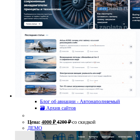
Блог об авиации - Автонаполняемый
🗃 Архив сайтов
Цена:
4000
₽
4200
₽
со скидкой
ДЕМО