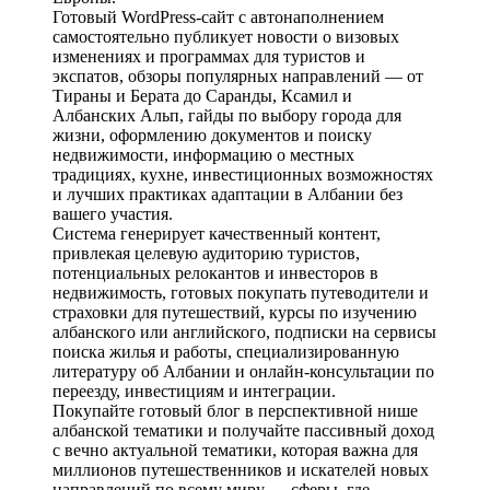
Готовый WordPress-сайт с автонаполнением
самостоятельно публикует новости о визовых
изменениях и программах для туристов и
экспатов, обзоры популярных направлений — от
Тираны и Берата до Саранды, Ксамил и
Албанских Альп, гайды по выбору города для
жизни, оформлению документов и поиску
недвижимости, информацию о местных
традициях, кухне, инвестиционных возможностях
и лучших практиках адаптации в Албании без
вашего участия.
Система генерирует качественный контент,
привлекая целевую аудиторию туристов,
потенциальных релокантов и инвесторов в
недвижимость, готовых покупать путеводители и
страховки для путешествий, курсы по изучению
албанского или английского, подписки на сервисы
поиска жилья и работы, специализированную
литературу об Албании и онлайн-консультации по
переезду, инвестициям и интеграции.
Покупайте готовый блог в перспективной нише
албанской тематики и получайте пассивный доход
с вечно актуальной тематики, которая важна для
миллионов путешественников и искателей новых
направлений по всему миру — сферы, где