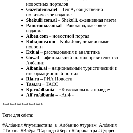
новостных порталов
Gazetatema.net
– TemA, общественно-
политическое издание
Shekulli.com.al
– Shekulli, ежедневная газета
Panorama.com.al
– Panorama, массовое
издание
Albeu.com
– новостной портал
Kohajone.com
– Koha Jone, независимые
новости
Exit.al
– расследования и аналитика
Gov.al
– официальный портал правительства
Албании
Albania.al
– национальный туристический и
информационный портал
Ria.ru
– РИА Новости
Tass.ru
– ТАСС
Kp.ru/albania
– «Комсомольская правда»
Aif.ru/albania
– «АиФ»
*****************
Теги для сайта:
#Албания #путешествия_в_Албанию #туризм_Албания
#Тирана #Влёра #Саранда #Берат #Гирокастра #Дуррес