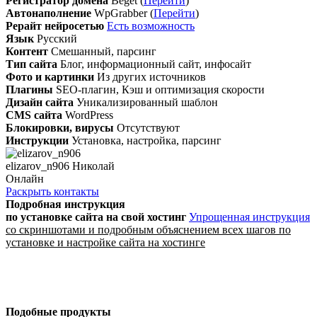
Регистратор домена
Beget (
Перейти
)
Автонаполнение
WpGrabber (
Перейти
)
Рерайт нейросетью
Есть возможность
Язык
Русский
Контент
Смешанный, парсинг
Тип сайта
Блог, информационный сайт, инфосайт
Фото и картинки
Из других источников
Плагины
SEO-плагин, Кэш и оптимизация скорости
Дизайн сайта
Уникализированный шаблон
CMS сайта
WordPress
Блокировки, вирусы
Отсутствуют
Инструкции
Установка, настройка, парсинг
elizarov_n906 Николай
Онлайн
Раскрыть контакты
Подробная инструкция
по установке сайта
на свой хостинг
Упрощенная инструкция
со скриншотами и подробным объяснением всех шагов по
установке и настройке сайта на хостинге
Подобные продукты