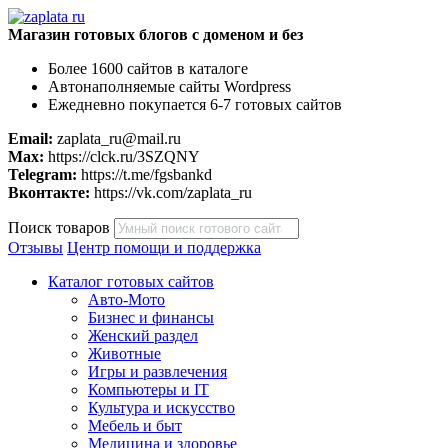
Магазин готовых блогов с доменом и без
Более 1600 сайтов в каталоге
Автонаполняемые сайты Wordpress
Ежедневно покупается 6-7 готовых сайтов
Email:
zaplata_ru@mail.ru
Max:
https://clck.ru/3SZQNY
Telegram:
https://t.me/fgsbankd
Вконтакте:
https://vk.com/zaplata_ru
Поиск товаров
Отзывы
Центр помощи и поддержка
Каталог готовых сайтов
Авто-Мото
Бизнес и финансы
Женский раздел
Животные
Игры и развлечения
Компьютеры и IT
Культура и искусство
Мебель и быт
Медицина и здоровье