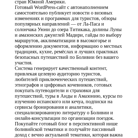
стран Южной Америки.
Готовый WordPress-сайт с автонаполнением
самостоятельно публикует новости о визовых
изменениях и программах для туристов, обзоры
популярных направлений — от Ла-Паса и
солончака Уюни до озера Титикака, долины Луны
и амазонских джунглей Мадири, гайды по выбору
маршрутов, акклиматизации в высокогорье и
оформлению документов, информацию о местных
традициях, кухне, ремёслах и лучших практиках
безопасных путешествий по Боливии без вашего
участия.
Система генерирует качественный контент,
привлекая целевую аудиторию туристов,
любителей приключенческих путешествий,
этнографов и цифровых кочевников, готовых
покупать путеводители и страховки для
путешествий, туры в Анды и Амазонию, курсы по
изучению испанского или кечуа, подписки на
сервисы бронирования и аналитики,
специализированную литературу о Боливии и
онлайн-консультации по организации поездок.
Покупайте готовый блог в перспективной нише
боливийской тематики и получайте пассивный
доход с вечно актуальной тематики, которая важна