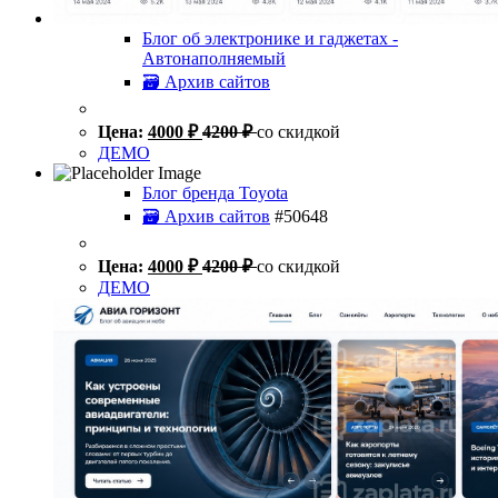
Блог об электронике и гаджетах -
Автонаполняемый
🗃 Архив сайтов
Цена:
4000
₽
4200
₽
со скидкой
ДЕМО
Блог бренда Toyota
🗃 Архив сайтов
#50648
Цена:
4000
₽
4200
₽
со скидкой
ДЕМО