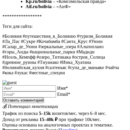
Kp.ru/bolivia
– «Комсомольская правда»
Aif.ru/bolivia
– «АиФ»
*****************
Теги для сайта:
#Боливия #путешествия_в_Боливию #туризм_Боливия
#Ла_Пас #Сукре #Кочабамба #Санта_Крус #Уюни
#Салар_де_Уюни #зеркальные_озера #Альтиплано
#горы_Анды #национальные_парки #Мадиди
#Ноэль_Кемпфф #озеро_Титикака #остров_Солнца
#древние_руины #Тиуанако #Инка_Хуатана
#боливийская_кухня #салтеньяс #супа_де_маньяке #чайча
#кока #лукас #местные_специи
Имя*
Email*
💰 Потенциал монетизации
Трафик из поиска
5–15k
визитов/мес. через 6–8 мес.
Доход от рекламы
15–40k ₽
при трафике 10k/мес.
Оценка основана на аналогичных проектах в тематике.