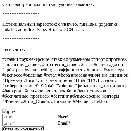
Сайт быстрый, код чистый, удобная админка.
****************
Потенциальный заработок: с visitweb, miralinks, gogetlinks,
linkslot, adprofex, Sape, Яндекс РСЯ и др.
****************
Теги сайта:
#ставки #букмекерские_ставки #букмекеры #спорт #прогнозы
#аналитика_ставок #стратегии_ставок #флэт #валуй #догон
#арбитраж #value_betting #коэффициенты #линия_букмекера
#экспресс #ординар #тотал #фора #победа #нижний_дивизион
#Премьер_Лига #Лига_чемпионов #НБА #НХЛ #теннис
#киберспорт #CS2 #Dota2 #Valorant #финансовая_дисциплина
#банкролл #психология_ставок #ошибки_новичков
#бесплатные_прогнозы #беттинг #букмекерские_конторы
#Фонбет #Лига_Ставок #Винлайн #Мелбет #Bet365
Имя*
Email*