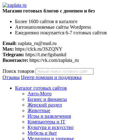
Магазин готовых блогов с доменом и без
Более 1600 сайтов в каталоге
Автонаполняемые сайты Wordpress
Ежедневно покупается 6-7 готовых сайтов
Email:
zaplata_ru@mail.ru
Max:
https://clck.ru/3SZQNY
Telegram:
https://t.me/fgsbankd
Вконтакте:
https://vk.com/zaplata_ru
Поиск товаров
Отзывы
Центр помощи и поддержка
Каталог готовых сайтов
Авто-Мото
Бизнес и финансы
Женский раздел
Животные
Игры и развлечения
Компьютеры и IT
Культура и искусство
Мебель и быт
Медицина и здоровье