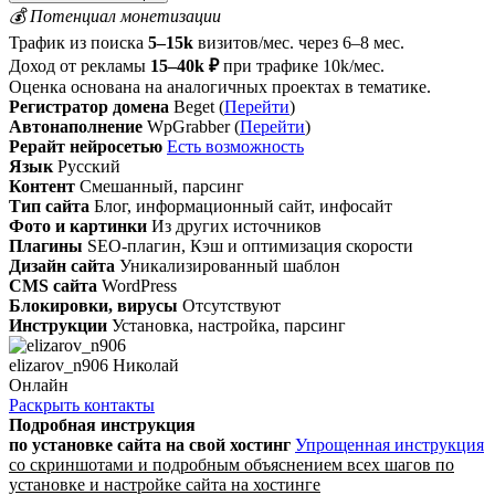
💰 Потенциал монетизации
Трафик из поиска
5–15k
визитов/мес. через 6–8 мес.
Доход от рекламы
15–40k ₽
при трафике 10k/мес.
Оценка основана на аналогичных проектах в тематике.
Регистратор домена
Beget (
Перейти
)
Автонаполнение
WpGrabber (
Перейти
)
Рерайт нейросетью
Есть возможность
Язык
Русский
Контент
Смешанный, парсинг
Тип сайта
Блог, информационный сайт, инфосайт
Фото и картинки
Из других источников
Плагины
SEO-плагин, Кэш и оптимизация скорости
Дизайн сайта
Уникализированный шаблон
CMS сайта
WordPress
Блокировки, вирусы
Отсутствуют
Инструкции
Установка, настройка, парсинг
elizarov_n906 Николай
Онлайн
Раскрыть контакты
Подробная инструкция
по установке сайта
на свой хостинг
Упрощенная инструкция
со скриншотами и подробным объяснением всех шагов по
установке и настройке сайта на хостинге