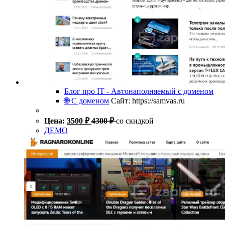
Блог про IT - Автонаполняемый с доменом
🌐 С доменом
Сайт: https://samvas.ru
Цена:
3500
₽
4300
₽
со скидкой
ДЕМО