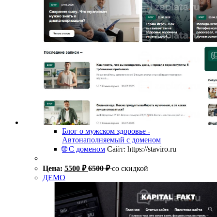
Блог о мужском здоровье -
Автонаполняемый с доменом
🌐 С доменом
Сайт: https://staviro.ru
Цена:
5500
₽
6500
₽
со скидкой
ДЕМО