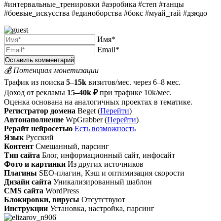
#интервальные_тренировки #аэробика #степ #танцы
#боевые_искусства #единоборства #бокс #муай_тай #дзюдо
Имя*
Email*
💰 Потенциал монетизации
Трафик из поиска
5–15k
визитов/мес. через 6–8 мес.
Доход от рекламы
15–40k ₽
при трафике 10k/мес.
Оценка основана на аналогичных проектах в тематике.
Регистратор домена
Beget (
Перейти
)
Автонаполнение
WpGrabber (
Перейти
)
Рерайт нейросетью
Есть возможность
Язык
Русский
Контент
Смешанный, парсинг
Тип сайта
Блог, информационный сайт, инфосайт
Фото и картинки
Из других источников
Плагины
SEO-плагин, Кэш и оптимизация скорости
Дизайн сайта
Уникализированный шаблон
CMS сайта
WordPress
Блокировки, вирусы
Отсутствуют
Инструкции
Установка, настройка, парсинг