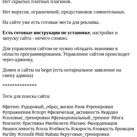
Нет скрытых платных плагинов.
Нет вирусов, ограничений, предустановок сомнительных.
На сайте уже есть готовые места для рекламы.
Есть готовые инструкции по установке
, настройке и
запуску сайта - ничего сложно.
Для управления сайтом не нужно обладать знаниями в
области программирования. Управление сайтом происходит
через админку,
Домен и сайты на beget (есть нотариальное заявление на
смену админа)
**************
Теги для поиска сайта:
#фитнес #здоровый_образ_жизни #зож #тренировки
#упражнения #спорт #физическая_активность #кардио
#силовые_тренировки #функциональный_тренинг #йога
#пилатес #растяжка #мобилити #баланс #координация
#выносливость #сила #гибкость #скорость #ловкость #реакция
#агility #crossfit #hiit #tabata #круговые_тренировки