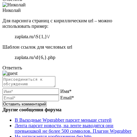
Николай
Для парсинга страниц с кириллическим url – можно
использовать пример:
zaplata.ru/\S{1,}\/
Шаблон ссылок для числовых url
zaplata.ru/\d{6,}.php
Ответить
Имя*
Email*
Другие сообщения форума
В Выходные Wpgrabber парсит меньше статей
Лента парсит новости, на ленте выводятся они
превьюшкой не более 500 символов. Плагин Wpgrabber
Не загружается изображение без http