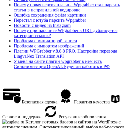
Почему новая версия плагина Wpgrabber стал парсить
статьи в неправильной кодировке
Ошибка сохранения файла картинки
Перестал с ютуба парсить Wpgrabber
Новости с видео из Instagram
Почему при парсинге WPgrabber в URL дублируется
категории ссылок?
Проблема с миниатюрой записи
Проблема с импортом изображений
Плагин WPGrabber v.8.8.8 PRO. Настройка перевода
LingvaNex Translation API
У меня на сайте плагин wpgrabber в нем есть
Синонимизация OpenAI. Будет ли работать в РФ
Безопасная сделка
Гарантия качества
Сервис и поддержка
Регулярные обновления
Каталог готовых блогов и сайтов на WordPress с
автонаполнением. Систематизированный выбор веб-ресурсов