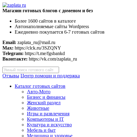
Магазин готовых блогов с доменом и без
Более 1600 сайтов в каталоге
Автонаполняемые сайты Wordpress
Ежедневно покупается 6-7 готовых сайтов
Email:
zaplata_ru@mail.ru
Max:
https://clck.ru/3SZQNY
Telegram:
https://t.me/fgsbankd
Вконтакте:
https://vk.com/zaplata_ru
Поиск
товаров
Отзывы
Центр помощи и поддержка
Каталог готовых сайтов
Авто-Мото
Бизнес и финансы
Женский раздел
Животные
Игры и развлечения
Компьютеры и IT
Культура и искусство
Мебель и быт
Медицина и здоровье