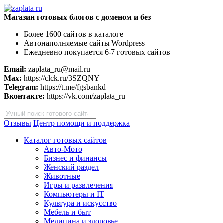
Магазин готовых блогов с доменом и без
Более 1600 сайтов в каталоге
Автонаполняемые сайты Wordpress
Ежедневно покупается 6-7 готовых сайтов
Email:
zaplata_ru@mail.ru
Max:
https://clck.ru/3SZQNY
Telegram:
https://t.me/fgsbankd
Вконтакте:
https://vk.com/zaplata_ru
Поиск
товаров
Отзывы
Центр помощи и поддержка
Каталог готовых сайтов
Авто-Мото
Бизнес и финансы
Женский раздел
Животные
Игры и развлечения
Компьютеры и IT
Культура и искусство
Мебель и быт
Медицина и здоровье