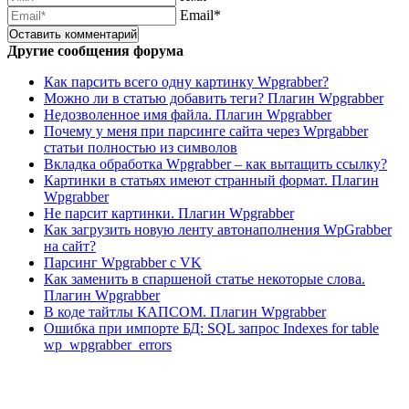
Email*
Другие сообщения форума
Как парсить всего одну картинку Wpgrabber?
Можно ли в статью добавить теги? Плагин Wpgrabber
Недозволенное имя файла. Плагин Wpgrabber
Почему у меня при парсинге сайта через Wprgabber
статьи полностью из символов
Вкладка обработка Wpgrabber – как вытащить ссылку?
Картинки в статьях имеют странный формат. Плагин
Wpgrabber
Не парсит картинки. Плагин Wpgrabber
Как загрузить новую ленту автонаполнения WpGrabber
на сайт?
Парсинг Wpgrabber с VK
Как заменить в спаршеной статье некоторые слова.
Плагин Wpgrabber
В коде тайтлы КАПСОМ. Плагин Wpgrabber
Ошибка при импорте БД: SQL запрос Indexes for table
wp_wpgrabber_errors