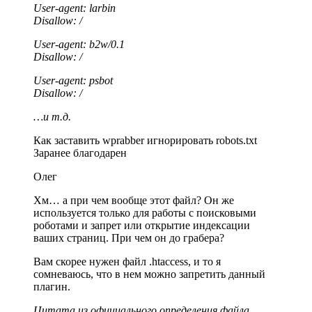
User-agent: larbin
Disallow: /
User-agent: b2w/0.1
Disallow: /
User-agent: psbot
Disallow: /
…и т.д.
Как заставить wprabber игнорировать robots.txt
Заранее благодарен
Олег
Хм… а при чем вообще этот файл? Он же
используется только для работы с поисковыми
роботами и запрет или открытие индексации
ваших страниц. При чем он до грабера?
Вам скорее нужен файл .htaccess, и то я
сомневаюсь, что в нем можно запретить данный
плагин.
Цитата из официального определения файла