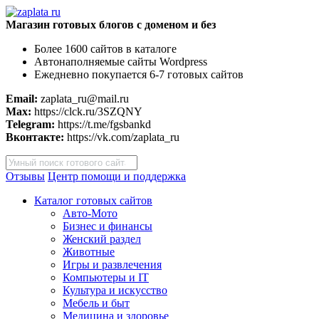
Магазин готовых блогов с доменом и без
Более 1600 сайтов в каталоге
Автонаполняемые сайты Wordpress
Ежедневно покупается 6-7 готовых сайтов
Email:
zaplata_ru@mail.ru
Max:
https://clck.ru/3SZQNY
Telegram:
https://t.me/fgsbankd
Вконтакте:
https://vk.com/zaplata_ru
Поиск
товаров
Отзывы
Центр помощи и поддержка
Каталог готовых сайтов
Авто-Мото
Бизнес и финансы
Женский раздел
Животные
Игры и развлечения
Компьютеры и IT
Культура и искусство
Мебель и быт
Медицина и здоровье