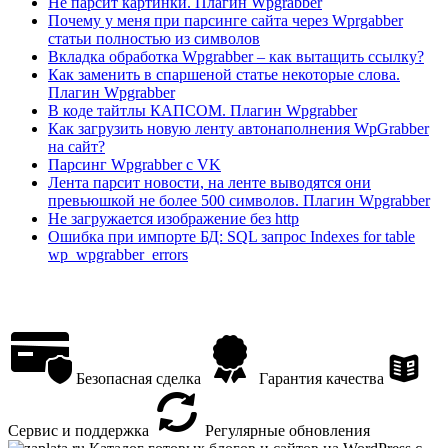
Не парсит картинки. Плагин Wpgrabber
Почему у меня при парсинге сайта через Wprgabber
статьи полностью из символов
Вкладка обработка Wpgrabber – как вытащить ссылку?
Как заменить в спаршеной статье некоторые слова.
Плагин Wpgrabber
В коде тайтлы КАПСОМ. Плагин Wpgrabber
Как загрузить новую ленту автонаполнения WpGrabber
на сайт?
Парсинг Wpgrabber с VK
Лента парсит новости, на ленте выводятся они
превьюшкой не более 500 символов. Плагин Wpgrabber
Не загружается изображение без http
Ошибка при импорте БД: SQL запрос Indexes for table
wp_wpgrabber_errors
Безопасная сделка
Гарантия качества
Сервис и поддержка
Регулярные обновления