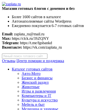
Магазин готовых блогов с доменом и без
Более 1600 сайтов в каталоге
Автонаполняемые сайты Wordpress
Ежедневно покупается 6-7 готовых сайтов
Email:
zaplata_ru@mail.ru
Max:
https://clck.ru/3SZQNY
Telegram:
https://t.me/fgsbankd
Вконтакте:
https://vk.com/zaplata_ru
Поиск
товаров
Отзывы
Центр помощи и поддержка
Каталог готовых сайтов
Авто-Мото
Бизнес и финансы
Женский раздел
Животные
Игры и развлечения
Компьютеры и IT
Культура и искусство
Мебель и быт
Медицина и здоровье