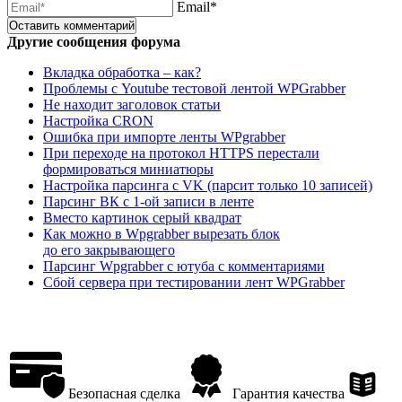
Email*
Другие сообщения форума
Вкладка обработка – как?
Проблемы с Youtube тестовой лентой WPGrabber
Не находит заголовок статьи
Настройка CRON
Ошибка при импорте ленты WPgrabber
При переходе на протокол HTTPS перестали
формироваться миниатюры
Настройка парсинга с VK (парсит только 10 записей)
Парсинг ВК с 1-ой записи в ленте
Вместо картинок серый квадрат
Как можно в Wpgrabber вырезать блок
до его закрывающего
Парсинг Wpgrabber с ютуба с комментариями
Сбой сервера при тестировании лент WPGrabber
Безопасная сделка
Гарантия качества