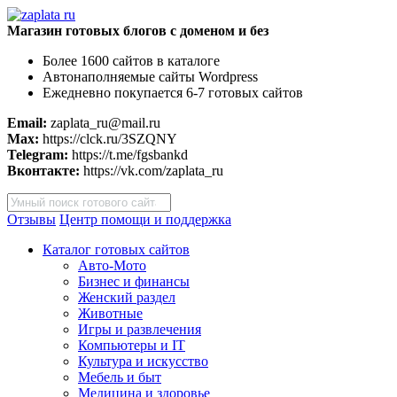
Магазин готовых блогов с доменом и без
Более 1600 сайтов в каталоге
Автонаполняемые сайты Wordpress
Ежедневно покупается 6-7 готовых сайтов
Email:
zaplata_ru@mail.ru
Max:
https://clck.ru/3SZQNY
Telegram:
https://t.me/fgsbankd
Вконтакте:
https://vk.com/zaplata_ru
Поиск
товаров
Отзывы
Центр помощи и поддержка
Каталог готовых сайтов
Авто-Мото
Бизнес и финансы
Женский раздел
Животные
Игры и развлечения
Компьютеры и IT
Культура и искусство
Мебель и быт
Медицина и здоровье