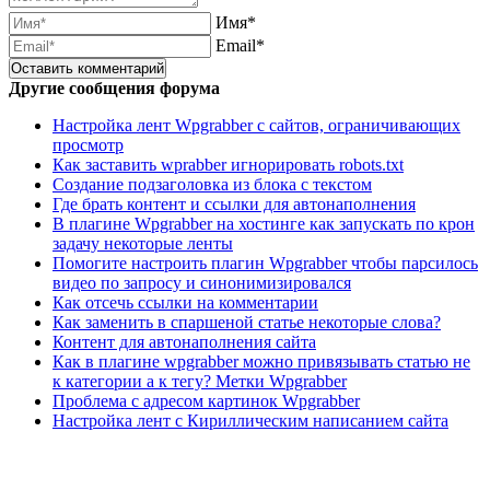
Имя*
Email*
Другие сообщения форума
Настройка лент Wpgrabber с сайтов, ограничивающих
просмотр
Как заставить wprabber игнорировать robots.txt
Создание подзаголовка из блока с текстом
Где брать контент и ссылки для автонаполнения
В плагине Wpgrabber на хостинге как запускать по крон
задачу некоторые ленты
Помогите настроить плагин Wpgrabber чтобы парсилось
видео по запросу и синонимизировался
Как отсечь ссылки на комментарии
Как заменить в спаршеной статье некоторые слова?
Контент для автонаполнения сайта
Как в плагине wpgrabber можно привязывать статью не
к категории а к тегу? Метки Wpgrabber
Проблема с адресом картинок Wpgrabber
Настройка лент с Кириллическим написанием сайта