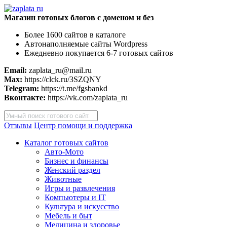
Магазин готовых блогов с доменом и без
Более 1600 сайтов в каталоге
Автонаполняемые сайты Wordpress
Ежедневно покупается 6-7 готовых сайтов
Email:
zaplata_ru@mail.ru
Max:
https://clck.ru/3SZQNY
Telegram:
https://t.me/fgsbankd
Вконтакте:
https://vk.com/zaplata_ru
Поиск
товаров
Отзывы
Центр помощи и поддержка
Каталог готовых сайтов
Авто-Мото
Бизнес и финансы
Женский раздел
Животные
Игры и развлечения
Компьютеры и IT
Культура и искусство
Мебель и быт
Медицина и здоровье