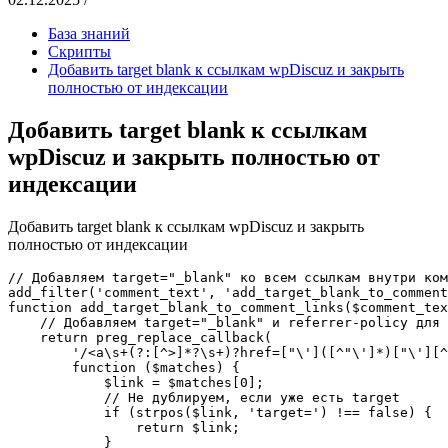
База знаний
Скрипты
Добавить target blank к ссылкам wpDiscuz и закрыть
полностью от индексации
Добавить target blank к ссылкам
wpDiscuz и закрыть полностью от
индексации
Добавить target blank к ссылкам wpDiscuz и закрыть
полностью от индексации
// Добавляем target="_blank" ко всем ссылкам внутри ком
add_filter('comment_text', 'add_target_blank_to_comment
function add_target_blank_to_comment_links($comment_tex
    // Добавляем target="_blank" и referrer-policy для 
    return preg_replace_callback(

        '/<a\s+(?:[^>]*?\s+)?href=["\']([^"\']*)["\'][^
        function ($matches) {

            $link = $matches[0];

            // Не дублируем, если уже есть target

            if (strpos($link, 'target=') !== false) {

                return $link;

            }
