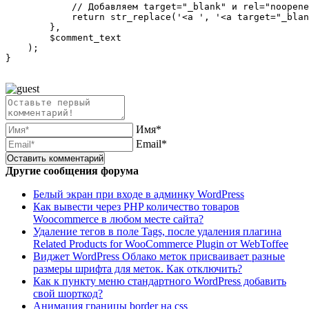
            // Добавляем target="_blank" и rel="noopene
            return str_replace('<a ', '<a target="_blan
        },

        $comment_text

    );

}

Имя*
Email*
Другие сообщения форума
Белый экран при входе в админку WordPress
Как вывести через PHP количество товаров
Woocommerce в любом месте сайта?
Удаление тегов в поле Tags, после удаления плагина
Related Products for WooCommerce Plugin от WebToffee
Виджет WordPress Облако меток присваивает разные
размеры шрифта для меток. Как отключить?
Как к пункту меню стандартного WordPress добавить
свой шорткод?
Анимация границы border на css